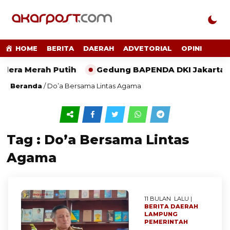
HOME
BERITA
DAERAH
ADVETORIAL
OPINI
dera Merah Putih
Gedung BAPENDA DKI Jakarta Te
Beranda
/
Do’a Bersama Lintas Agama
Tag : Do’a Bersama Lintas
Agama
11 BULAN LALU |
BERITA
DAERAH
LAMPUNG
PEMERINTAH