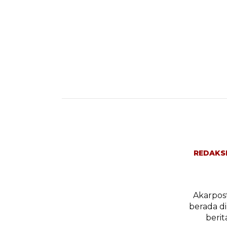
REDAKS
Akarpost
berada d
berit