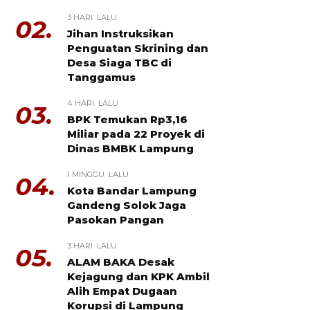
3 HARI LALU
02.
Jihan Instruksikan
Penguatan Skrining dan
Desa Siaga TBC di
Tanggamus
4 HARI LALU
03.
BPK Temukan Rp3,16
Miliar pada 22 Proyek di
Dinas BMBK Lampung
1 MINGGU LALU
04.
Kota Bandar Lampung
Gandeng Solok Jaga
Pasokan Pangan
3 HARI LALU
05.
ALAM BAKA Desak
Kejagung dan KPK Ambil
Alih Empat Dugaan
Korupsi di Lampung