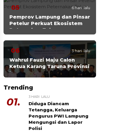
05
6 hari lalu
Pemprov Lampung dan Pinsar
Petelur Perkuat Ekosistem
Peternakan Telur
06
3 hari lalu
Wahrul Fauzi Maju Calon
Ketua Karang Taruna Provinsi
Lampung
Trending
3 HARI LALU
01.
Diduga Diancam
Tetangga, Keluarga
Pengurus PWI Lampung
Mengungsi dan Lapor
Polisi