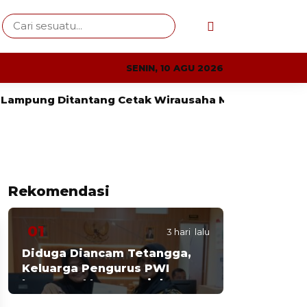
SENIN, 10 AGU 2026
ng Ditantang Cetak Wirausaha Muda
Sensus Eko
Rekomendasi
01
3 hari lalu
Diduga Diancam Tetangga,
Keluarga Pengurus PWI
Lampung Mengungsi dan
Lapor Polisi