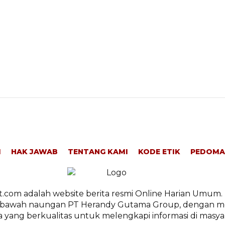
I
HAK JAWAB
TENTANG KAMI
KODE ETIK
PEDOMA
.com adalah website berita resmi Online Harian Umum. 
ibawah naungan PT Herandy Gutama Group, dengan m
a yang berkualitas untuk melengkapi informasi di masya