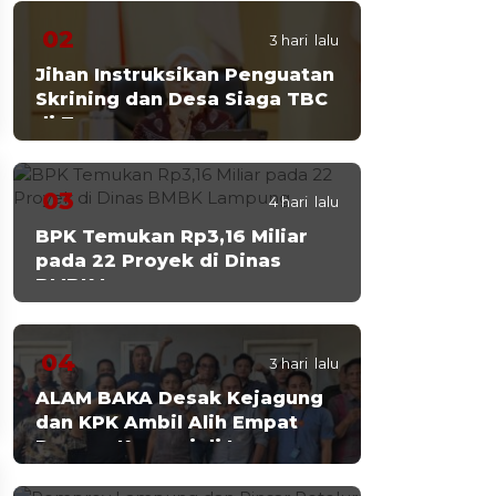
02
3 hari lalu
Jihan Instruksikan Penguatan
Skrining dan Desa Siaga TBC
di Tanggamus
03
4 hari lalu
BPK Temukan Rp3,16 Miliar
pada 22 Proyek di Dinas
BMBK Lampung
04
3 hari lalu
ALAM BAKA Desak Kejagung
dan KPK Ambil Alih Empat
Dugaan Korupsi di Lampung