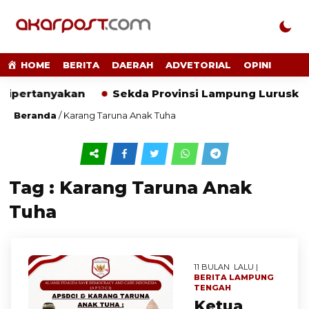
HOME
BERITA
DAERAH
ADVETORIAL
OPINI
Dipertanyakan
Sekda Provinsi Lampung Luruskan 
Beranda
/
Karang Taruna Anak Tuha
Tag : Karang Taruna Anak
Tuha
11 BULAN LALU |
BERITA
LAMPUNG
TENGAH
Ketua