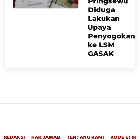
Pringsewu
Diduga
Lakukan
Upaya
Penyogokan
ke LSM
GASAK
REDAKSI
HAK JAWAB
TENTANG KAMI
KODE ETIK