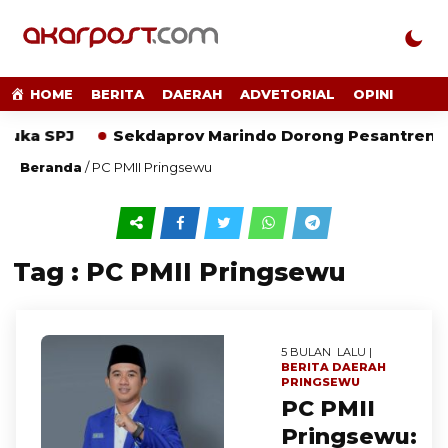
HOME
BERITA
DAERAH
ADVETORIAL
OPINI
uka SPJ
Sekdaprov Marindo Dorong Pesantren Adap
Beranda
/
PC PMII Pringsewu
Tag : PC PMII Pringsewu
5 BULAN LALU |
BERITA
DAERAH
PRINGSEWU
PC PMII
Pringsewu: