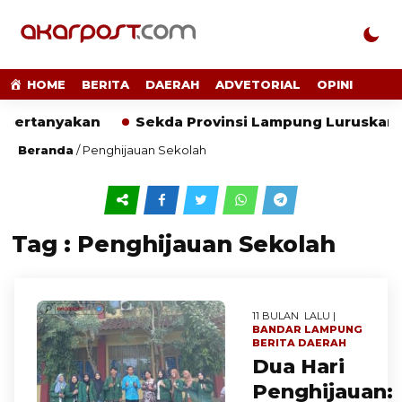
HOME
BERITA
DAERAH
ADVETORIAL
OPINI
ipertanyakan
Sekda Provinsi Lampung Luruskan P
Beranda
/
Penghijauan Sekolah
Tag : Penghijauan Sekolah
11 BULAN LALU |
BANDAR LAMPUNG
BERITA
DAERAH
Dua Hari
Penghijauan: