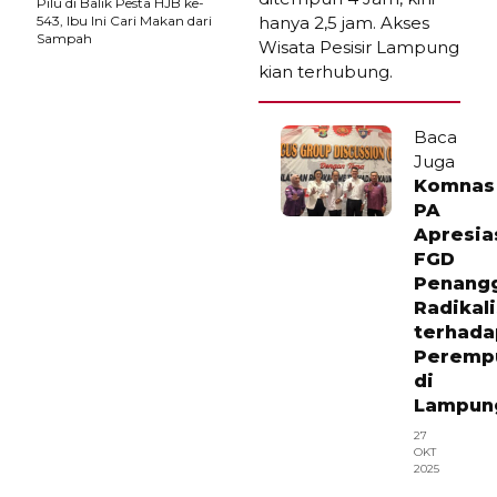
Pilu di Balik Pesta HJB ke-
543, Ibu Ini Cari Makan dari
hanya 2,5 jam. Akses
Sampah
Wisata Pesisir Lampung
kian terhubung.
Baca
Juga
Komnas
PA
Apresia
FGD
Penang
Radikal
terhada
Peremp
di
Lampun
27
OKT
2025