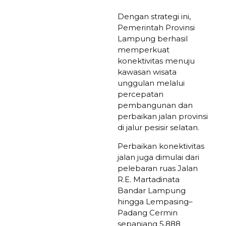
Dengan strategi ini,
Pemerintah Provinsi
Lampung berhasil
memperkuat
konektivitas menuju
kawasan wisata
unggulan melalui
percepatan
pembangunan dan
perbaikan jalan provinsi
di jalur pesisir selatan.
Perbaikan konektivitas
jalan juga dimulai dari
pelebaran ruas Jalan
R.E. Martadinata
Bandar Lampung
hingga Lempasing–
Padang Cermin
sepanjang 5,888