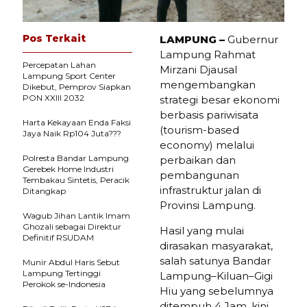
Pos Terkait
LAMPUNG –
Gubernur
Lampung Rahmat
Percepatan Lahan
Mirzani Djausal
Lampung Sport Center
mengembangkan
Dikebut, Pemprov Siapkan
PON XXIII 2032
strategi besar ekonomi
berbasis pariwisata
Harta Kekayaan Enda Faksi
(tourism-based
Jaya Naik Rp104 Juta???
economy) melalui
Polresta Bandar Lampung
perbaikan dan
Gerebek Home Industri
pembangunan
Tembakau Sintetis, Peracik
infrastruktur jalan di
Ditangkap
Provinsi Lampung.
Wagub Jihan Lantik Imam
Ghozali sebagai Direktur
Hasil yang mulai
Definitif RSUDAM
dirasakan masyarakat,
salah satunya Bandar
Munir Abdul Haris Sebut
Lampung Tertinggi
Lampung–Kiluan–Gigi
Perokok se-Indonesia
Hiu yang sebelumnya
ditempuh 4 Jam, kini