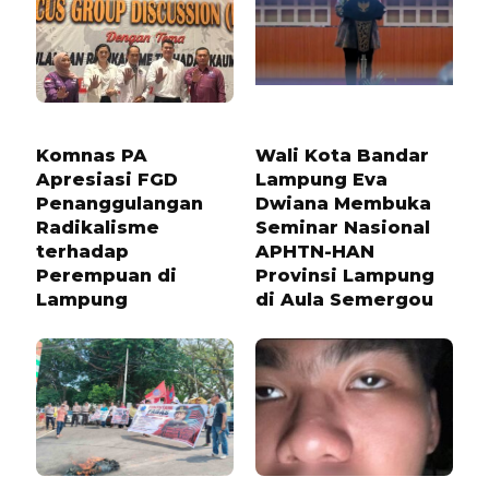
9 BULAN LALU
8 BULAN LALU
Komnas PA
Wali Kota Bandar
Apresiasi FGD
Lampung Eva
Penanggulangan
Dwiana Membuka
Radikalisme
Seminar Nasional
terhadap
APHTN-HAN
Perempuan di
Provinsi Lampung
Lampung
di Aula Semergou