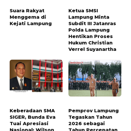
2 MINGGU LALU
6 BULAN LALU
Suara Rakyat
Ketua SMSI
Menggema di
Lampung Minta
Kejati Lampung
Subdit III Jatanras
Polda Lampung
Hentikan Proses
Hukum Christian
Verrel Suyanartha
1 TAHUN LALU
7 BULAN LALU
Keberadaan SMA
Pemprov Lampung
SIGER, Bunda Eva
Tegaskan Tahun
Tuai Apresiasi
2026 sebagai
Nasional: Wilson
Tahun Percepatan