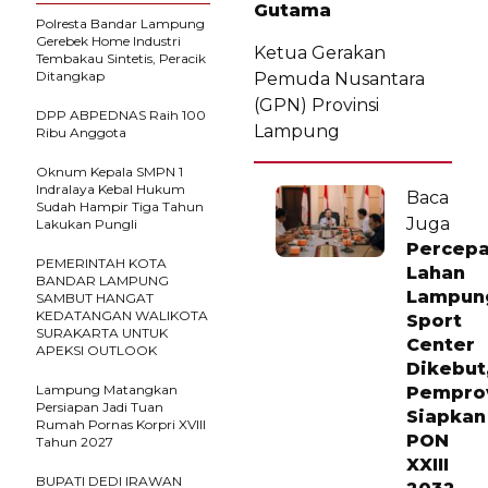
Gutama
Polresta Bandar Lampung
Gerebek Home Industri
Ketua Gerakan
Tembakau Sintetis, Peracik
Ditangkap
Pemuda Nusantara
(GPN) Provinsi
DPP ABPEDNAS Raih 100
Lampung
Ribu Anggota
Oknum Kepala SMPN 1
Indralaya Kebal Hukum
Baca
Sudah Hampir Tiga Tahun
Juga
Lakukan Pungli
Percepa
PEMERINTAH KOTA
Lahan
BANDAR LAMPUNG
Lampun
SAMBUT HANGAT
KEDATANGAN WALIKOTA
Sport
SURAKARTA UNTUK
Center
APEKSI OUTLOOK
Dikebut
Lampung Matangkan
Pempro
Persiapan Jadi Tuan
Siapkan
Rumah Pornas Korpri XVIII
PON
Tahun 2027
XXIII
BUPATI DEDI IRAWAN