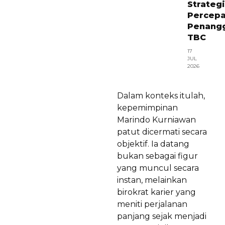
Strategi
Percepa
Penang
TBC
17
JUL
2026
Dalam konteks itulah,
kepemimpinan
Marindo Kurniawan
patut dicermati secara
objektif. Ia datang
bukan sebagai figur
yang muncul secara
instan, melainkan
birokrat karier yang
meniti perjalanan
panjang sejak menjadi