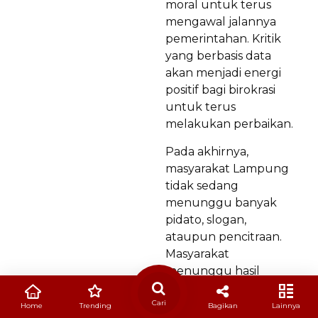
moral untuk terus
mengawal jalannya
pemerintahan. Kritik
yang berbasis data
akan menjadi energi
positif bagi birokrasi
untuk terus
melakukan perbaikan.
Pada akhirnya,
masyarakat Lampung
tidak sedang
menunggu banyak
pidato, slogan,
ataupun pencitraan.
Masyarakat
menunggu hasil
nyata. Mereka ingin
merasakan pelayanan
Cari
Home
Trending
Bagikan
Lainnya