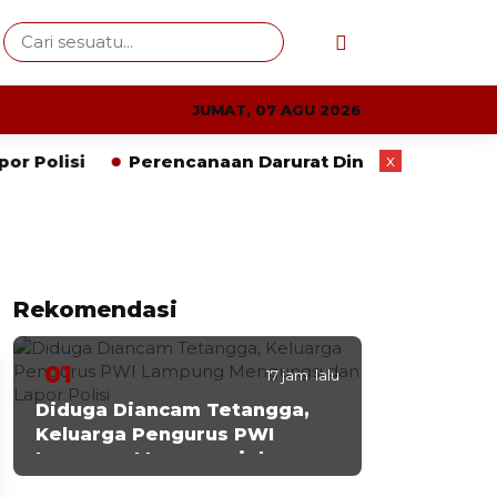
JUMAT, 07 AGU 2026
x
olisi
Perencanaan Darurat Dinilai Tak Memadai
Rekomendasi
01
17 jam lalu
Diduga Diancam Tetangga,
Keluarga Pengurus PWI
Lampung Mengungsi dan
Lapor Polisi