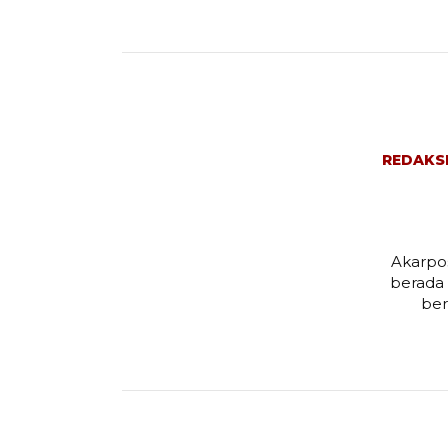
REDAKS
Akarpos
berada
ber