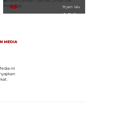
05
19 jam lalu
Perencanaan Darurat Dinilai
Tak Memadai
N MEDIA
06
20 jam lalu
Diduga Edarkan Uang Palsu,
Dua Sales Diamankan Polisi
edia ini
yajikan
IKLAN
kat.
Trending
17 JAM LALU
01.
Diduga Diancam
Tetangga, Keluarga
Pengurus PWI Lampung