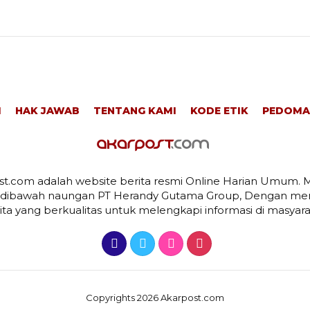
I
HAK JAWAB
TENTANG KAMI
KODE ETIK
PEDOMA
t.com adalah website berita resmi Online Harian Umum. M
 dibawah naungan PT Herandy Gutama Group, Dengan men
ita yang berkualitas untuk melengkapi informasi di masyara
Copyrights 2026 Akarpost.com