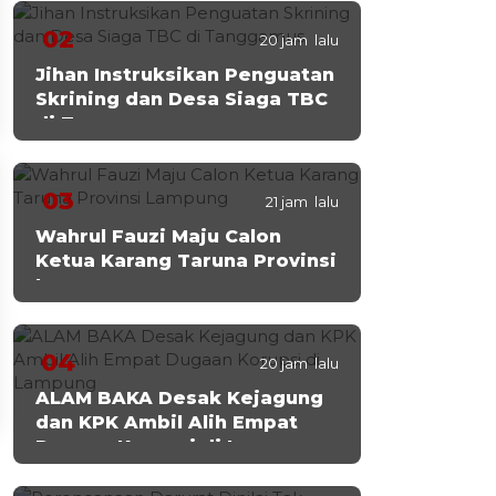
02
20 jam lalu
Jihan Instruksikan Penguatan
Skrining dan Desa Siaga TBC
di Tanggamus
03
21 jam lalu
Wahrul Fauzi Maju Calon
Ketua Karang Taruna Provinsi
Lampung
04
20 jam lalu
ALAM BAKA Desak Kejagung
dan KPK Ambil Alih Empat
Dugaan Korupsi di Lampung