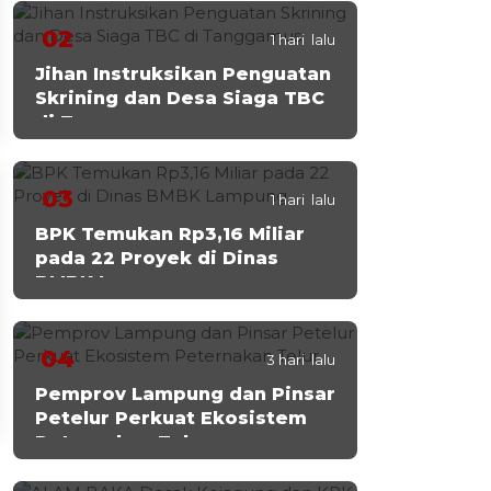
02
1 hari lalu
Jihan Instruksikan Penguatan
Skrining dan Desa Siaga TBC
di Tanggamus
03
1 hari lalu
BPK Temukan Rp3,16 Miliar
pada 22 Proyek di Dinas
BMBK Lampung
04
3 hari lalu
Pemprov Lampung dan Pinsar
Petelur Perkuat Ekosistem
Peternakan Telur