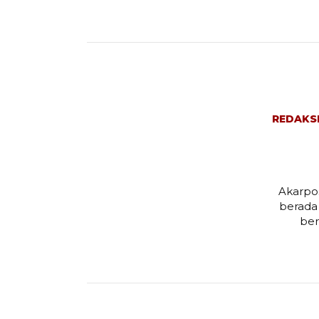
REDAKS
Akarpos
berada
ber