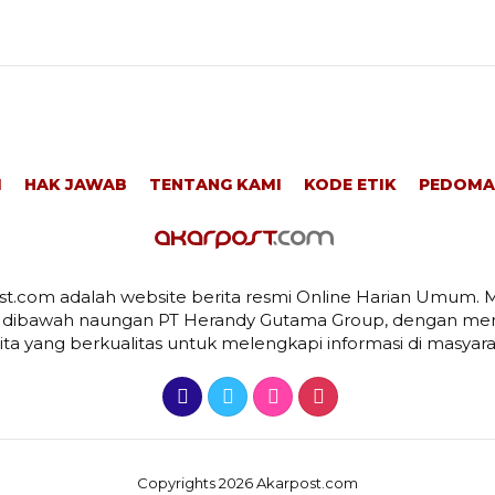
I
HAK JAWAB
TENTANG KAMI
KODE ETIK
PEDOMA
t.com adalah website berita resmi Online Harian Umum. M
 dibawah naungan PT Herandy Gutama Group, dengan men
ita yang berkualitas untuk melengkapi informasi di masyara
Copyrights 2026 Akarpost.com