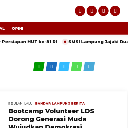
AL
OPINI
siapan HUT ke-81 RI
SMSI Lampung Jajaki Dua Wi
9 BULAN LALU |
BANDAR LAMPUNG
BERITA
Bootcamp Volunteer LDS
Dorong Generasi Muda
Wujudkan Demokrasi