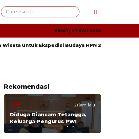
JUMAT, 07 AGU 2026
sata untuk Ekspedisi Budaya HPN 2027
Diduga D
Rekomendasi
01
21 jam lalu
Diduga Diancam Tetangga,
Keluarga Pengurus PWI
Lampung Mengungsi dan
Lapor Polisi