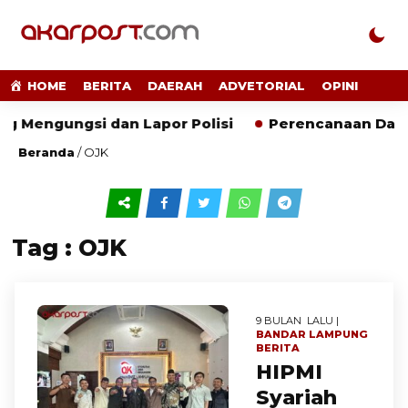
HOME
BERITA
DAERAH
ADVETORIAL
OPINI
 Mengungsi dan Lapor Polisi
Perencanaan Darura
Beranda
/
OJK
Tag : OJK
9 BULAN LALU |
BANDAR LAMPUNG
BERITA
HIPMI
Syariah