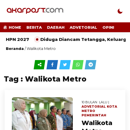
HOME
BERITA
DAERAH
ADVETORIAL
OPINI
a HPN 2027
Diduga Diancam Tetangga, Keluarga 
Beranda
/
Walikota Metro
Tag : Walikota Metro
10 BULAN LALU |
ADVETORIAL
KOTA
METRO
PEMERINTAH
Walikota