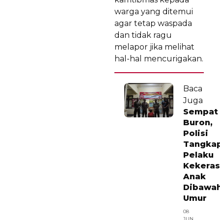
warga yang ditemui
agar tetap waspada
dan tidak ragu
melapor jika melihat
hal-hal mencurigakan.
Baca
Juga
Sempat
Buron,
Polisi
Tangka
Pelaku
Kekera
Anak
Dibawa
Umur
08
JUN