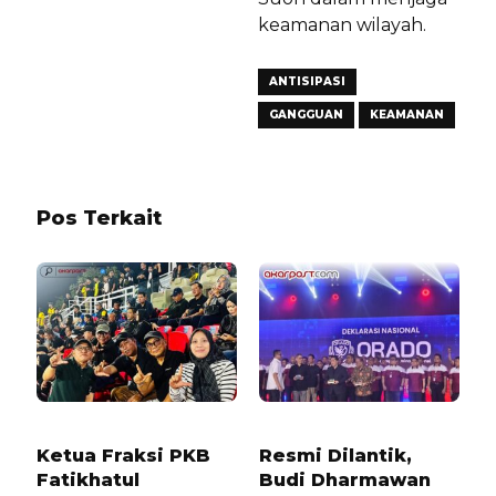
keamanan wilayah.
ANTISIPASI
GANGGUAN
KEAMANAN
Pos Terkait
1 TAHUN LALU
7 BULAN LALU
Ketua Fraksi PKB
Resmi Dilantik,
Fatikhatul
Budi Dharmawan