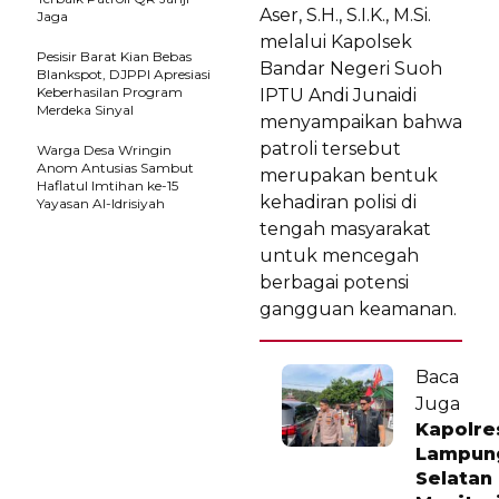
Aser, S.H., S.I.K., M.Si.
Jaga
melalui Kapolsek
Pesisir Barat Kian Bebas
Bandar Negeri Suoh
Blankspot, DJPPI Apresiasi
Keberhasilan Program
IPTU Andi Junaidi
Merdeka Sinyal
menyampaikan bahwa
patroli tersebut
Warga Desa Wringin
Anom Antusias Sambut
merupakan bentuk
Haflatul Imtihan ke-15
kehadiran polisi di
Yayasan Al-Idrisiyah
tengah masyarakat
untuk mencegah
berbagai potensi
gangguan keamanan.
Baca
Juga
Kapolre
Lampun
Selatan