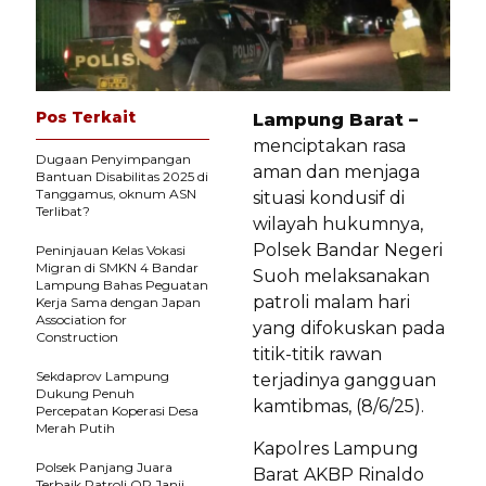
Pos Terkait
Lampung Barat –
menciptakan rasa
Dugaan Penyimpangan
aman dan menjaga
Bantuan Disabilitas 2025 di
Tanggamus, oknum ASN
situasi kondusif di
Terlibat?
wilayah hukumnya,
Polsek Bandar Negeri
Peninjauan Kelas Vokasi
Migran di SMKN 4 Bandar
Suoh melaksanakan
Lampung Bahas Peguatan
patroli malam hari
Kerja Sama dengan Japan
Association for
yang difokuskan pada
Construction
titik-titik rawan
Sekdaprov Lampung
terjadinya gangguan
Dukung Penuh
kamtibmas, (8/6/25).
Percepatan Koperasi Desa
Merah Putih
Kapolres Lampung
Polsek Panjang Juara
Barat AKBP Rinaldo
Terbaik Patroli QR Janji