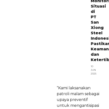
Monitor
Situasi
di
PT
San
Xiong
Steel
Indones
Pastika
Keaman
dan
Keterti
10
JUN
2025
“Kami laksanakan
patroli malam sebagai
upaya preventif
untuk mengantisipasi