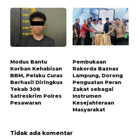
1 TAHUN LALU
8 BULAN LALU
Modus Bantu
Pembukaan
Korban Kehabisan
Rakorda Baznas
BBM, Pelaku Curas
Lampung, Dorong
Berhasil Diringkus
Penguatan Peran
Tekab 308
Zakat sebagai
Satreskrim Polres
Instrumen
Pesawaran
Kesejahteraan
Masyarakat
Tidak ada komentar