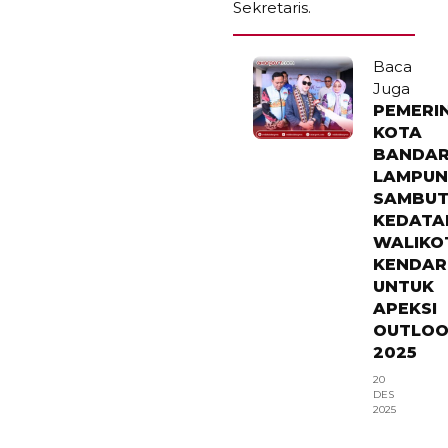
Sekretaris.
Baca
Juga
PEMERI
KOTA
BANDA
LAMPU
SAMBU
KEDATA
WALIKO
KENDAR
UNTUK
APEKSI
OUTLO
2025
20
DES
2025