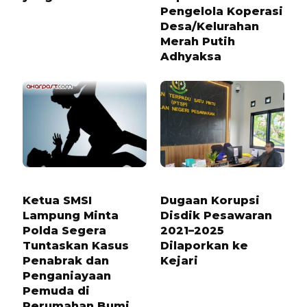
Pengelola Koperasi
Desa/Kelurahan
Merah Putih
Adhyaksa
7 BULAN LALU
3 BULAN LALU
Ketua SMSI
Dugaan Korupsi
Lampung Minta
Disdik Pesawaran
Polda Segera
2021–2025
Tuntaskan Kasus
Dilaporkan ke
Penabrak dan
Kejari
Penganiayaan
Pemuda di
Perumahan Bumi