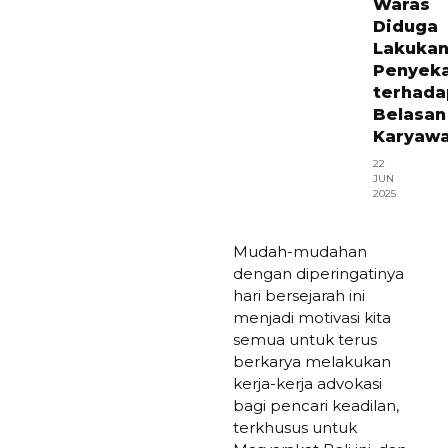
Waras
Diduga
Lakuka
Penyek
terhada
Belasan
Karyaw
22
JUN
2025
Mudah-mudahan
dengan diperingatinya
hari bersejarah ini
menjadi motivasi kita
semua untuk terus
berkarya melakukan
kerja-kerja advokasi
bagi pencari keadilan,
terkhusus untuk