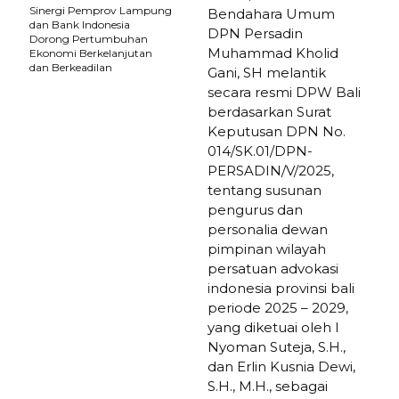
Sinergi Pemprov Lampung
Bendahara Umum
dan Bank Indonesia
DPN Persadin
Dorong Pertumbuhan
Muhammad Kholid
Ekonomi Berkelanjutan
dan Berkeadilan
Gani, SH melantik
secara resmi DPW Bali
berdasarkan Surat
Keputusan DPN No.
014/SK.01/DPN-
PERSADIN/V/2025,
tentang susunan
pengurus dan
personalia dewan
pimpinan wilayah
persatuan advokasi
indonesia provinsi bali
periode 2025 – 2029,
yang diketuai oleh I
Nyoman Suteja, S.H.,
dan Erlin Kusnia Dewi,
S.H., M.H., sebagai