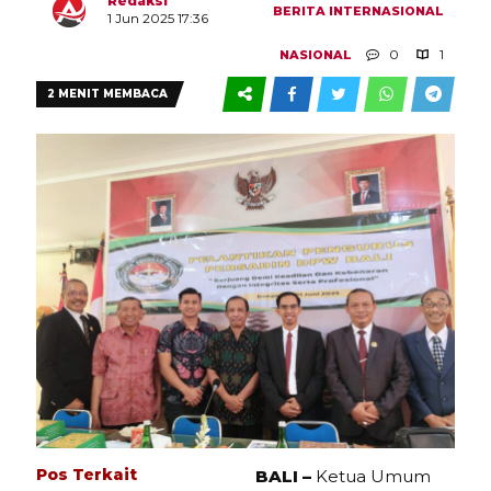
Redaksi
BERITA
INTERNASIONAL
1 Jun 2025 17:36
0
1
NASIONAL
2 MENIT MEMBACA
Pos Terkait
BALI –
Ketua Umum