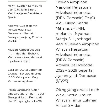
Dewan Pimpinan
HIPMI Syariah Lampung
Nasional Persatuan
dan OJK Jalin Sinergi
Advokasi Indonesia
Kembangkan Ekosistem
Syariah
(DPN Persadin) Dr (C).
KRT. Oking Ganda
Adanya Gugatan MK
Miharja, SH, MH,
Terkait Hasil PSU
melantik I Nyoman
Pesawaran Semakin
Memperpanjang Drama
Suteja, S.H., sebagai
Politik
Ketua Dewan Pimpinan
Wilayah Persatuan
Ajudan Kalbadi Diduga
Intimidasi dan Bohongi
Advokasi Indonesia
Wartawan Kandidat saat
(DPW Persadin)
Liputan di Kejati
Provinsi Bali Periode
LSM SIMULASI Laporkan
2025 – 2029 beserta
Dugaan Korupsi di Lima
jajarannya di Denpasar
OPD Kabupaten Way
(1/6/25).
Kanan ke Kejaksaan
Oking yang diwakili oleh
Polda Lampung Gelar
Upacara Ziarah dan Tabur
Wakil Ketua Umum
Bunga di Laut, Peringati
Wilayah Timur Lukman
Hari Bhayangkara ke-79
Afrizal, SH dan