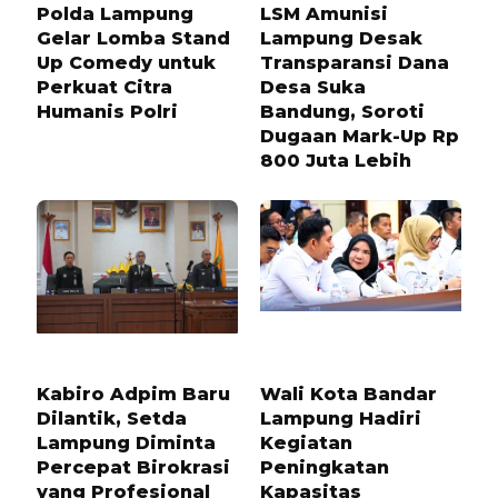
Polda Lampung
LSM Amunisi
Gelar Lomba Stand
Lampung Desak
Up Comedy untuk
Transparansi Dana
Perkuat Citra
Desa Suka
Humanis Polri
Bandung, Soroti
Dugaan Mark-Up Rp
800 Juta Lebih
1 BULAN LALU
8 BULAN LALU
Kabiro Adpim Baru
Wali Kota Bandar
Dilantik, Setda
Lampung Hadiri
Lampung Diminta
Kegiatan
Percepat Birokrasi
Peningkatan
yang Profesional
Kapasitas