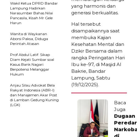
Wakil Ketua DPRD Bandar
yang harmonis dan
Lampung Hadirkan
generasi berkualitas.
Narasumber Bahas Nilai
Pancasila, Kisah Mr Gele
Harun
Hal tersebut
disampaikannya saat
Wanita di Waykanan
membuka Kajian
Aborsi Paksa, Diduga
Perintah Atasan
Kesehatan Mental dan
Dzikir Bersama dalam
Prof Abdul Latif: Sikap
rangka Peringatan Hari
Diam Kejati Sumbar soal
Ibu ke-97, di Masjid Al
Kasus Bank Nagari
Berpotensi Melanggar
Bakrie, Bandar
Hukum
Lampung, Sabtu
(19/12/2025).
Anjau Silau Advokat Bela
Rakyat Indonesia (ABR-I)
dan Manajemen Akar Post
di Lamban Gedung Kuning
Baca
(LGK)
Juga
Dugaan
Peredar
Narkob
di