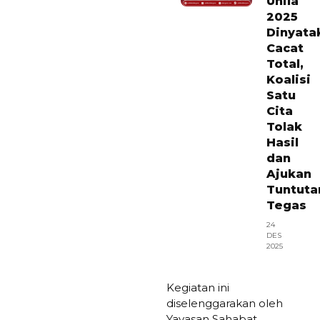
Unila
2025
Dinyata
Cacat
Total,
Koalisi
Satu
Cita
Tolak
Hasil
dan
Ajukan
Tuntuta
Tegas
24
DES
2025
Kegiatan ini
diselenggarakan oleh
Yayasan Sahabat