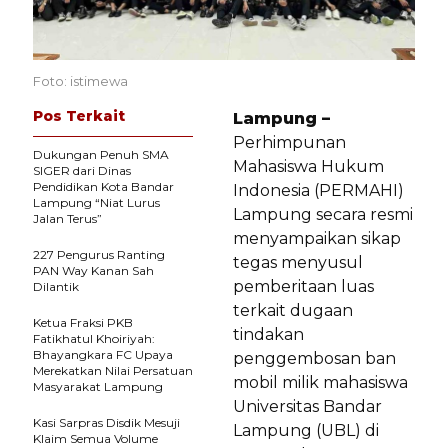
Foto: istimewa
Pos Terkait
Lampung –
Perhimpunan
Dukungan Penuh SMA
Mahasiswa Hukum
SIGER dari Dinas
Pendidikan Kota Bandar
Indonesia (PERMAHI)
Lampung “Niat Lurus
Lampung secara resmi
Jalan Terus”
menyampaikan sikap
227 Pengurus Ranting
tegas menyusul
PAN Way Kanan Sah
pemberitaan luas
Dilantik
terkait dugaan
Ketua Fraksi PKB
tindakan
Fatikhatul Khoiriyah:
Bhayangkara FC Upaya
penggembosan ban
Merekatkan Nilai Persatuan
mobil milik mahasiswa
Masyarakat Lampung
Universitas Bandar
Kasi Sarpras Disdik Mesuji
Lampung (UBL) di
Klaim Semua Volume