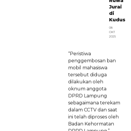
Ruwa
Jurai
di
Kudus
08
OKT
2025
“Peristiwa
penggembosan ban
mobil mahasiswa
tersebut diduga
dilakukan oleh
oknum anggota
DPRD Lampung
sebagaimana terekam
dalam CCTV dan saat
ini telah diproses oleh
Badan Kehormatan
DPRD Lampung,”