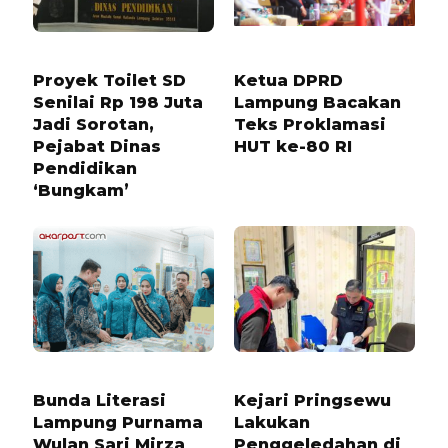
11 BULAN LALU
11 BULAN LALU
Proyek Toilet SD
Ketua DPRD
Senilai Rp 198 Juta
Lampung Bacakan
Jadi Sorotan,
Teks Proklamasi
Pejabat Dinas
HUT ke-80 RI
Pendidikan
‘Bungkam’
6 BULAN LALU
1 TAHUN LALU
Bunda Literasi
Kejari Pringsewu
Lampung Purnama
Lakukan
Wulan Sari Mirza
Penggeledahan di