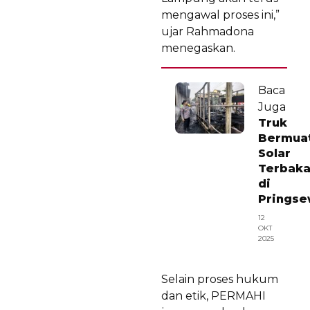
mengawal proses ini,”
ujar Rahmadona
menegaskan.
Baca
Juga
Truk
Bermua
Solar
Terbaka
di
Prings
12
OKT
2025
Selain proses hukum
dan etik, PERMAHI