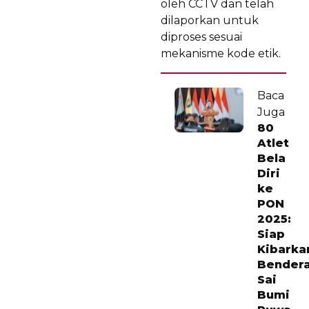
oleh CCTV dan telah
dilaporkan untuk
diproses sesuai
mekanisme kode etik.
Baca
Juga
80
Atlet
Bela
Diri
ke
PON
2025:
Siap
Kibarka
Bender
Sai
Bumi