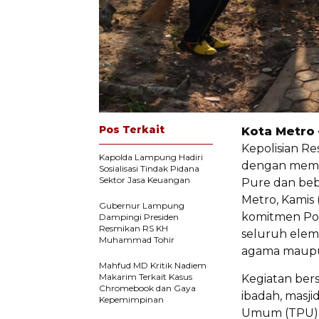
Pos Terkait
Kota Metro 
Kepolisian Re
Kapolda Lampung Hadiri
dengan membe
Sosialisasi Tindak Pidana
Sektor Jasa Keuangan
Pure dan be
Metro, Kamis 
Gubernur Lampung
komitmen Pol
Dampingi Presiden
Resmikan RS KH
seluruh elem
Muhammad Tohir
agama maupu
Mahfud MD Kritik Nadiem
Makarim Terkait Kasus
Kegiatan bers
Chromebook dan Gaya
ibadah, masj
Kepemimpinan
Umum (TPU) d