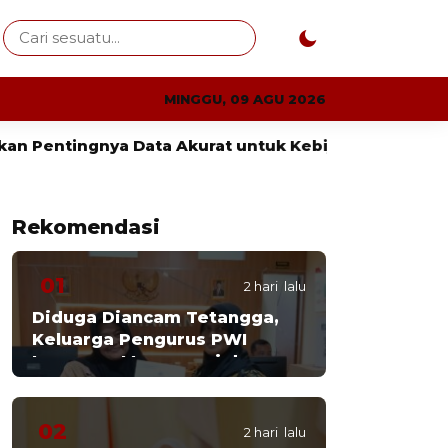
MINGGU, 09 AGU 2026
 Data Akurat untuk Kebijakan Tepat Sasaran
Kej
Rekomendasi
01
2 hari lalu
Diduga Diancam Tetangga,
Keluarga Pengurus PWI
Lampung Mengungsi dan
Lapor Polisi
02
2 hari lalu