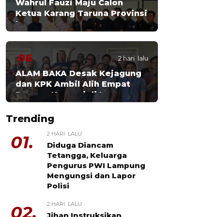
Wahrul Fauzi Maju Calon
Ketua Karang Taruna Provinsi
Lampung
06
2 hari lalu
ALAM BAKA Desak Kejagung
dan KPK Ambil Alih Empat
Dugaan Korupsi di Lampung
Trending
2 HARI LALU
01.
Diduga Diancam
Tetangga, Keluarga
Pengurus PWI Lampung
Mengungsi dan Lapor
Polisi
2 HARI LALU
02.
Jihan Instruksikan