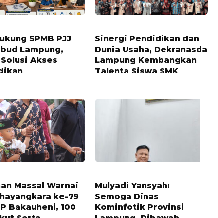
LALU
6 BULAN LALU
ukung SPMB PJJ
Sinergi Pendidikan dan
kbud Lampung,
Dunia Usaha, Dekranasda
 Solusi Akses
Lampung Kembangkan
dikan
Talenta Siswa SMK
LALU
1 TAHUN LALU
nan Massal Warnai
Mulyadi Yansyah:
Bhayangkara ke-79
Semoga Dinas
KP Bakauheni, 100
Kominfotik Provinsi
kut Serta
Lampung, Dibawah