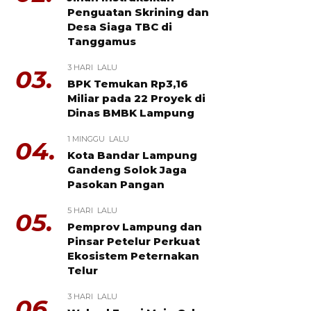
Penguatan Skrining dan
Desa Siaga TBC di
Tanggamus
3 HARI LALU
03.
BPK Temukan Rp3,16
Miliar pada 22 Proyek di
Dinas BMBK Lampung
1 MINGGU LALU
04.
Kota Bandar Lampung
Gandeng Solok Jaga
Pasokan Pangan
5 HARI LALU
05.
Pemprov Lampung dan
Pinsar Petelur Perkuat
Ekosistem Peternakan
Telur
3 HARI LALU
06.