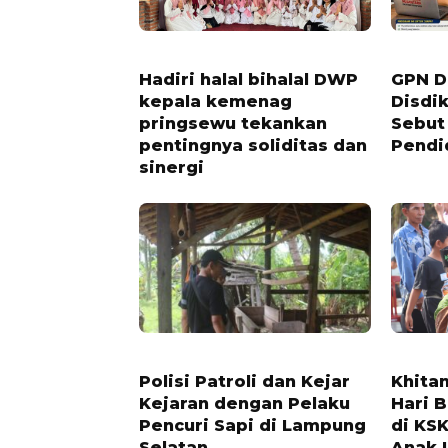
4 BULAN LALU
1 BULAN 
Hadiri halal bihalal DWP
GPN D
kepala kemenag
Disdi
pringsewu tekankan
Sebut
pentingnya soliditas dan
Pendi
sinergi
1 TAHUN LALU
1 TAHUN 
Polisi Patroli dan Kejar
Khita
Kejaran dengan Pelaku
Hari 
Pencuri Sapi di Lampung
di KS
Selatan
Anak I