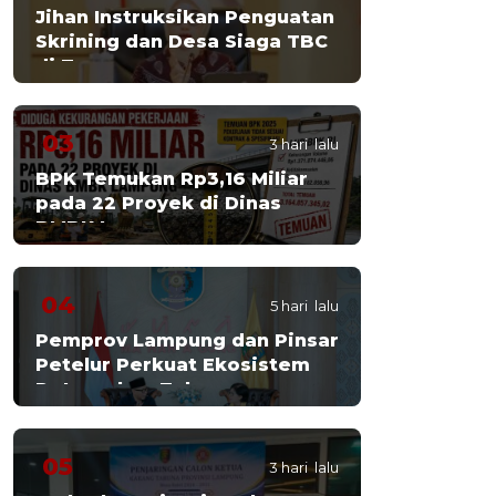
Jihan Instruksikan Penguatan
Skrining dan Desa Siaga TBC
di Tanggamus
03
3 hari lalu
BPK Temukan Rp3,16 Miliar
pada 22 Proyek di Dinas
BMBK Lampung
04
5 hari lalu
Pemprov Lampung dan Pinsar
Petelur Perkuat Ekosistem
Peternakan Telur
05
3 hari lalu