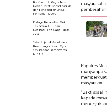
Konfercab III Pagar Nusa
masyarakat s
Pesisir Barat: Konsolidasi Ide
pembersihan l
dan Pengabdian untuk
Kemajuan Daerah
Diduga Pembelian Buku
Tak Sesuai HET dan
Realisasi Fiktif Capai Rp58
Juta
Jaket Hijau di Aspal Merah:
Kisah Tragis Driver Ojek
Online saat Demonstrasi
DPR RI
Kapolres Met
menyampaikan
memperkuat s
masyarakat.
“Bakti sosial
kepada masya
menunjukkan