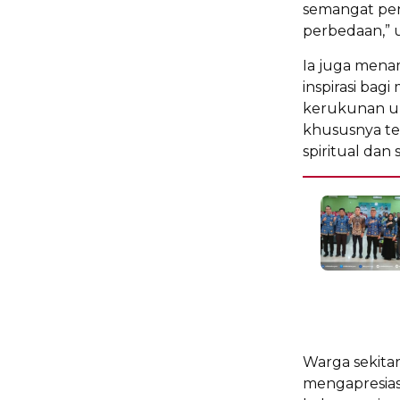
semangat pe
perbedaan,” u
Ia juga mena
inspirasi bag
kerukunan u
khususnya te
spiritual dan 
Warga sekita
mengapresiasi