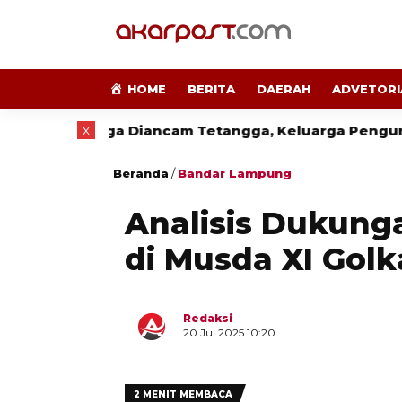
HOME
BERITA
DAERAH
ADVETORI
x
ga Diancam Tetangga, Keluarga Pengurus PWI Lampu
Beranda
/
Bandar Lampung
Analisis Dukung
di Musda XI Gol
Redaksi
20 Jul 2025 10:20
2 MENIT MEMBACA