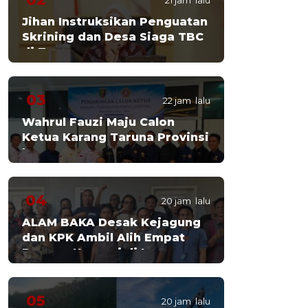
21 jam lalu
Jihan Instruksikan Penguatan
Skrining dan Desa Siaga TBC
di Tanggamus
03
22 jam lalu
Wahrul Fauzi Maju Calon
Ketua Karang Taruna Provinsi
Lampung
04
20 jam lalu
ALAM BAKA Desak Kejagung
dan KPK Ambil Alih Empat
Dugaan Korupsi di Lampung
05
20 jam lalu