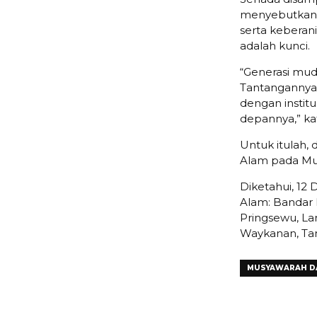
menyebutkan, g
serta keberan
adalah kunci.
“Generasi mud
Tantangannya 
dengan institu
depannya,” kat
Untuk itulah,
Alam pada Mu
Diketahui, 12
Alam: Bandar
Pringsewu, La
Waykanan, Ta
MUSYAWARAH D