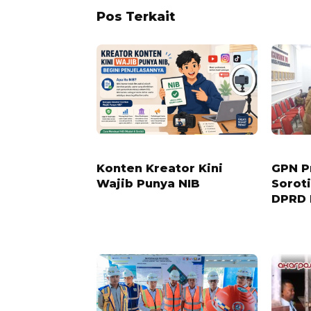
Pos Terkait
1 BULAN LALU
2 BULAN 
Konten Kreator Kini
GPN P
Wajib Punya NIB
Sorot
DPRD 