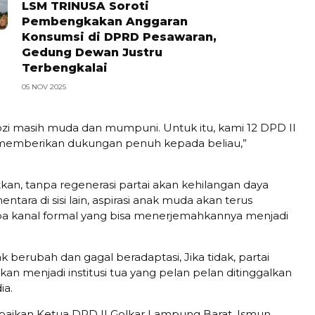
LSM TRINUSA Soroti
Pembengkakan Anggaran
Konsumsi di DPRD Pesawaran,
Gedung Dewan Justru
Terbengkalai
05 NOV 2025
prozi masih muda dan mumpuni. Untuk itu, kami 12 DPD II
 memberikan dukungan penuh kepada beliau,”
an, tanpa regenerasi partai akan kehilangan daya
ntara di sisi lain, aspirasi anak muda akan terus
a kanal formal yang bisa menerjemahkannya menjadi
dak berubah dan gagal beradaptasi, Jika tidak, partai
akan menjadi institusi tua yang pelan pelan ditinggalkan
ia.
aikan Ketua DPD II Golkar Lampung Barat, Ismun