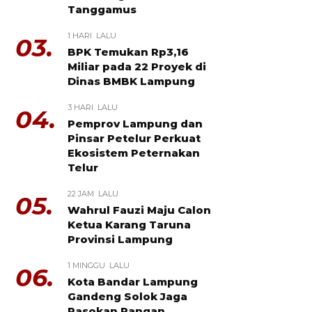
Tanggamus
1 HARI LALU
03.
BPK Temukan Rp3,16
Miliar pada 22 Proyek di
Dinas BMBK Lampung
3 HARI LALU
04.
Pemprov Lampung dan
Pinsar Petelur Perkuat
Ekosistem Peternakan
Telur
22 JAM LALU
05.
Wahrul Fauzi Maju Calon
Ketua Karang Taruna
Provinsi Lampung
1 MINGGU LALU
06.
Kota Bandar Lampung
Gandeng Solok Jaga
Pasokan Pangan