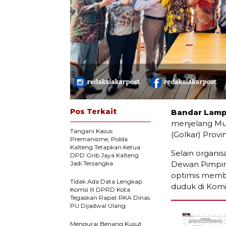
Pos Terkait
Bandar Lamp
menjelang Mus
Tangani Kasus
(Golkar) Provi
Premanisme, Polda
Kalteng Tetapkan Ketua
Selain organi
DPD Grib Jaya Kalteng
Jadi Tersangka
Dewan Pimpina
optimis memb
Tidak Ada Data Lengkap
duduk di Komis
Komsi III DPRD Kota
Tegaskan Rapat RKA Dinas
PU Dijadwal Ulang
Mengurai Benang Kusut