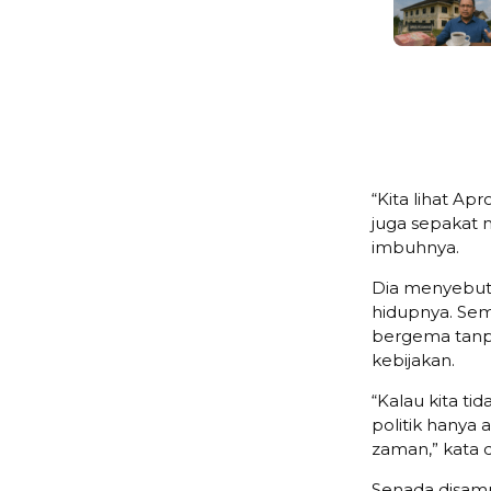
“Kita lihat A
juga sepakat
imbuhnya.
Dia menyebutk
hidupnya. Seme
bergema tanp
kebijakan.
“Kalau kita ti
politik hanya 
zaman,” kata d
Senada disamp