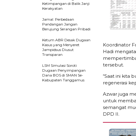
Ketimpangan di Balik Janji
Kerakyatan
Jamal: Perbedaan
Pandangan Jangan
Berujung Serangan Pribadi
Ketum ABR Desak Dugaan
Koordinator F
Kasus yang Menyeret
Jampidsus Diusut
Hadi mengata
Transparan
mempertimban
tersebut.
LSM Simulasi Soroti
Dugaan Penyimpangan
Dana BOS di SMAN Se-
“Saat ini kita 
Kabupaten Tanggamus
regenerasi ke
Azwar juga m
untuk membawa
semangat muda
DPD II.