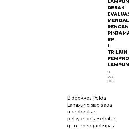
LAMPU
DESAK
EVALUA
MENDA
RENCAN
PINJAM
RP.
1
TRILIUN
PEMPR
LAMPU
15
DES
2025
Biddokkes Polda
Lampung siap siaga
memberikan
pelayanan kesehatan
guna mengantisipasi