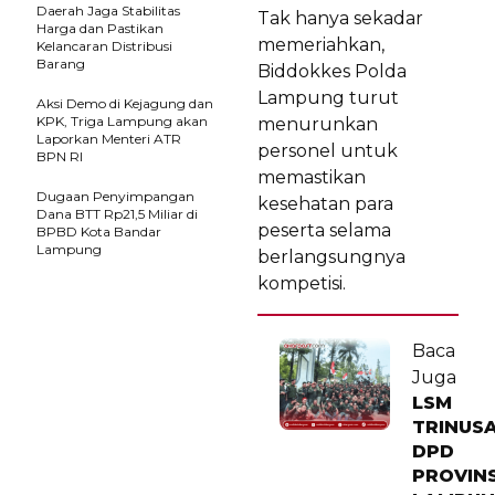
Daerah Jaga Stabilitas
Tak hanya sekadar
Harga dan Pastikan
memeriahkan,
Kelancaran Distribusi
Barang
Biddokkes Polda
Lampung turut
Aksi Demo di Kejagung dan
KPK, Triga Lampung akan
menurunkan
Laporkan Menteri ATR
personel untuk
BPN RI
memastikan
Dugaan Penyimpangan
kesehatan para
Dana BTT Rp21,5 Miliar di
peserta selama
BPBD Kota Bandar
Lampung
berlangsungnya
kompetisi.
Baca
Juga
LSM
TRINUS
DPD
PROVINS