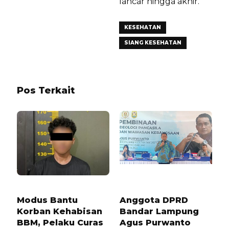
lancar hingga akhir.
KESEHATAN
SIANG KESEHATAN
Pos Terkait
1 TAHUN LALU
8 BULAN LALU
Modus Bantu
Anggota DPRD
Korban Kehabisan
Bandar Lampung
BBM, Pelaku Curas
Agus Purwanto