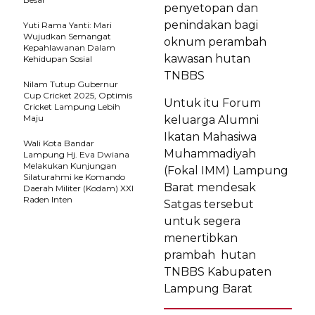
penyetopan dan
penindakan bagi
Yuti Rama Yanti: Mari
Wujudkan Semangat
oknum perambah
Kepahlawanan Dalam
kawasan hutan
Kehidupan Sosial
TNBBS
Nilam Tutup Gubernur
Cup Cricket 2025, Optimis
Untuk itu Forum
Cricket Lampung Lebih
Maju
keluarga Alumni
Ikatan Mahasiwa
Wali Kota Bandar
Muhammadiyah
Lampung Hj. Eva Dwiana
Melakukan Kunjungan
(Fokal IMM) Lampung
Silaturahmi ke Komando
Barat mendesak
Daerah Militer (Kodam) XXI
Raden Inten
Satgas tersebut
untuk segera
menertibkan
prambah hutan
TNBBS Kabupaten
Lampung Barat