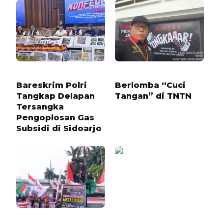
1 TAHUN LALU
1 TAHUN LALU
Bareskrim Polri
Berlomba “Cuci
Tangkap Delapan
Tangan” di TNTN
Tersangka
Pengoplosan Gas
Subsidi di Sidoarjo
9 BULAN LALU
5 BULAN LALU