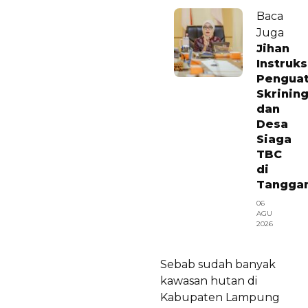
Baca
Juga
Jihan
Instruk
Pengua
Skrinin
dan
Desa
Siaga
TBC
di
Tangga
06
AGU
2026
Sebab sudah banyak
kawasan hutan di
Kabupaten Lampung