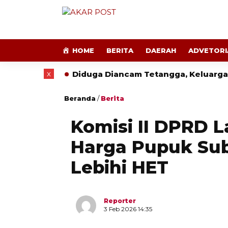
HOME
BERITA
DAERAH
ADVETORI
x
027
Diduga Diancam Tetangga, Keluarga Penguru
Beranda
/
Berita
Komisi II DPRD
Harga Pupuk Sub
Lebihi HET
Reporter
3 Feb 2026 14:35