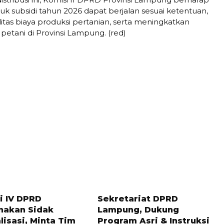
uk subsidi tahun 2026 dapat berjalan sesuai ketentuan,
itas biaya produksi pertanian, serta meningkatkan
petani di Provinsi Lampung. (red)
LALU
6 BULAN LALU
i IV DPRD
Sekretariat DPRD
nakan Sidak
Lampung, Dukung
lisasi, Minta Tim
Program Asri & Instruksi