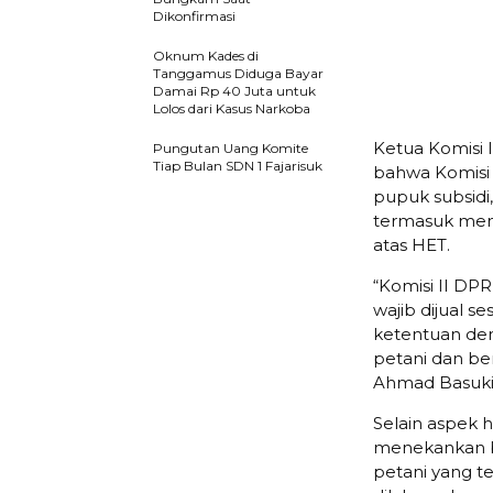
Dikonfirmasi
Oknum Kades di
Tanggamus Diduga Bayar
Damai Rp 40 Juta untuk
Lolos dari Kasus Narkoba
Ketua Komisi
Pungutan Uang Komite
Tiap Bulan SDN 1 Fajarisuk
bahwa Komisi 
pupuk subsidi,
termasuk mema
atas HET.
“Komisi II D
wajib dijual s
ketentuan den
petani dan be
Ahmad Basuki
Selain aspek 
menekankan ba
petani yang t