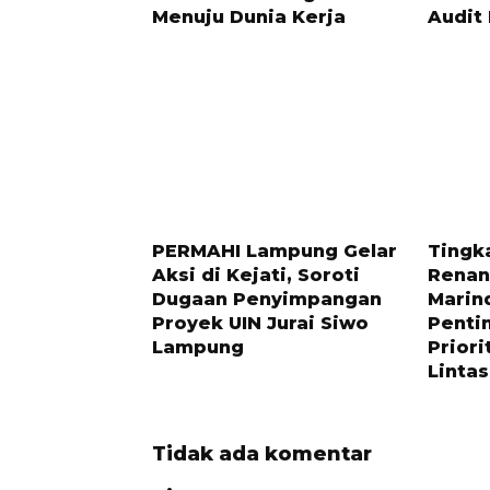
Menuju Dunia Kerja
Audit
6 BULAN LALU
7 BULAN 
PERMAHI Lampung Gelar
Tingk
Aksi di Kejati, Soroti
Renan
Dugaan Penyimpangan
Marin
Proyek UIN Jurai Siwo
Penti
Lampung
Priori
Lintas
Tidak ada komentar