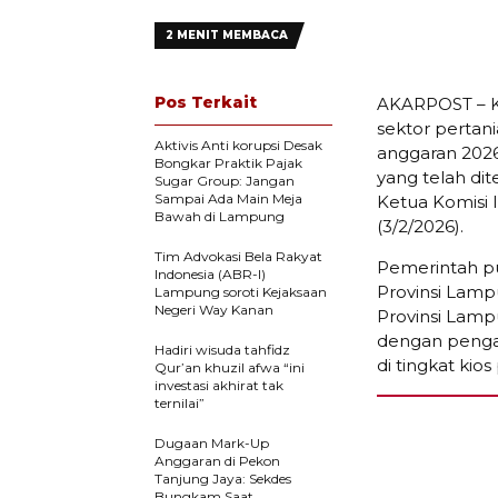
2 MENIT MEMBACA
Pos Terkait
AKARPOST – K
sektor pertan
Aktivis Anti korupsi Desak
anggaran 2026
Bongkar Praktik Pajak
yang telah di
Sugar Group: Jangan
Sampai Ada Main Meja
Ketua Komisi 
Bawah di Lampung
(3/2/2026).
Tim Advokasi Bela Rakyat
Pemerintah pu
Indonesia (ABR-I)
Provinsi Lamp
Lampung soroti Kejaksaan
Negeri Way Kanan
Provinsi Lamp
dengan pengaw
Hadiri wisuda tahfidz
di tingkat ki
Qur’an khuzil afwa “ini
investasi akhirat tak
ternilai”
Dugaan Mark-Up
Anggaran di Pekon
Tanjung Jaya: Sekdes
Bungkam Saat