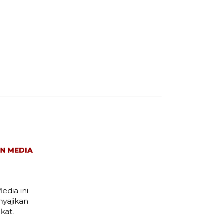
N MEDIA
edia ini
yajikan
kat.