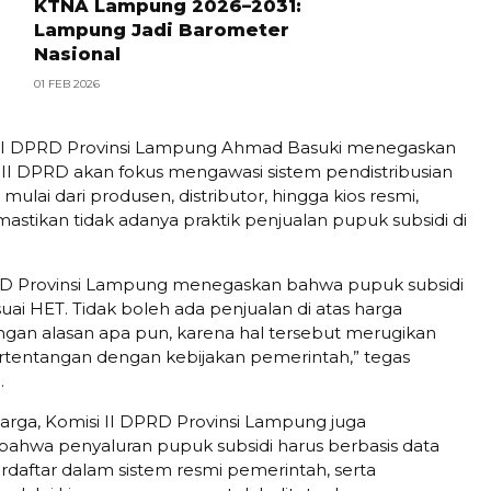
KTNA Lampung 2026–2031:
Lampung Jadi Barometer
Nasional
01 FEB 2026
 II DPRD Provinsi Lampung Ahmad Basuki menegaskan
II DPRD akan fokus mengawasi sistem pendistribusian
 mulai dari produsen, distributor, hingga kios resmi,
stikan tidak adanya praktik penjualan pupuk subsidi di
PRD Provinsi Lampung menegaskan bahwa pupuk subsidi
esuai HET. Tidak boleh ada penjualan di atas harga
gan alasan apa pun, karena hal tersebut merugikan
rtentangan dengan kebijakan pemerintah,” tegas
.
harga, Komisi II DPRD Provinsi Lampung juga
hwa penyaluran pupuk subsidi harus berbasis data
erdaftar dalam sistem resmi pemerintah, serta