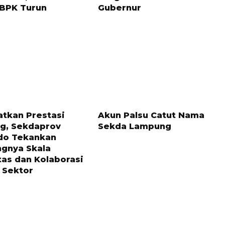
 BPK Turun
Gubernur
LALU
2 MINGGU LALU
atkan Prestasi
Akun Palsu Catut Nama
g, Sekdaprov
Sekda Lampung
do Tekankan
ngnya Skala
tas dan Kolaborasi
 Sektor