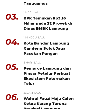
Tanggamus
1 HARI LALU
03.
BPK Temukan Rp3,16
Miliar pada 22 Proyek di
Dinas BMBK Lampung
1 MINGGU LALU
04.
Kota Bandar Lampung
Gandeng Solok Jaga
Pasokan Pangan
3 HARI LALU
05.
Pemprov Lampung dan
Pinsar Petelur Perkuat
Ekosistem Peternakan
Telur
23 JAM LALU
06.
Wahrul Fauzi Maju Calon
Ketua Karang Taruna
Provinsi Lampung