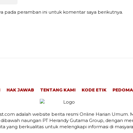
ya pada peramban ini untuk komentar saya berikutnya.
I
HAK JAWAB
TENTANG KAMI
KODE ETIK
PEDOMA
t.com adalah website berita resmi Online Harian Umum. M
 dibawah naungan PT Herandy Gutama Group, dengan men
ita yang berkualitas untuk melengkapi informasi di masyara