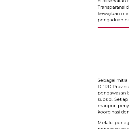
dilaksanakan 
Transparansi d
kewajiban me
pengaduan bag
Sebagai mitra 
DPRD Provins
pengawasan be
subsidi. Setia
maupun penyim
koordinasi de
Melalui pene
pengawasan di