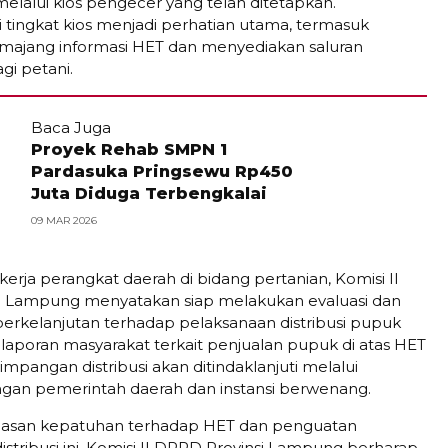
melalui kios pengecer yang telah ditetapkan.
i tingkat kios menjadi perhatian utama, termasuk
majang informasi HET dan menyediakan saluran
i petani.
Baca Juga
Proyek Rehab SMPN 1
Pardasuka Pringsewu Rp450
Juta Diduga Terbengkalai
09 MAR 2026
kerja perangkat daerah di bidang pertanian, Komisi II
i Lampung menyatakan siap melakukan evaluasi dan
rkelanjutan terhadap pelaksanaan distribusi pupuk
p laporan masyarakat terkait penjualan pupuk di atas HET
pangan distribusi akan ditindaklanjuti melalui
ngan pemerintah daerah dan instansi berwenang.
gasan kepatuhan terhadap HET dan penguatan
stribusi ini, Komisi II DPRD Provinsi Lampung berharap