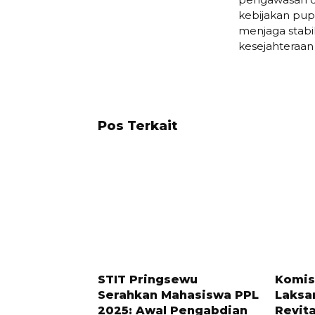
kebijakan pup
menjaga stabil
kesejahteraan 
Pos Terkait
9 BULAN LALU
8 BULAN 
STIT Pringsewu
Komis
Serahkan Mahasiswa PPL
Laksa
2025: Awal Pengabdian
Revita