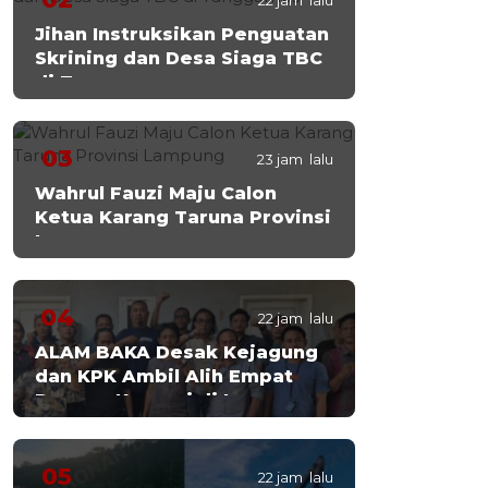
22 jam lalu
Jihan Instruksikan Penguatan
Skrining dan Desa Siaga TBC
di Tanggamus
03
23 jam lalu
Wahrul Fauzi Maju Calon
Ketua Karang Taruna Provinsi
Lampung
04
22 jam lalu
ALAM BAKA Desak Kejagung
dan KPK Ambil Alih Empat
Dugaan Korupsi di Lampung
05
22 jam lalu