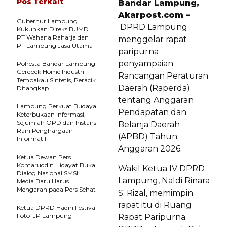
Pos Terkait
Bandar Lampung,
Akarpost.com –
Gubernur Lampung
DPRD Lampung
Kukuhkan Direks BUMD
PT Wahana Raharja dan
menggelar rapat
PT Lampung Jasa Utama
paripurna
penyampaian
Polresta Bandar Lampung
Gerebek Home Industri
Rancangan Peraturan
Tembakau Sintetis, Peracik
Daerah (Raperda)
Ditangkap
tentang Anggaran
Lampung Perkuat Budaya
Pendapatan dan
Keterbukaan Informasi,
Sejumlah OPD dan Instansi
Belanja Daerah
Raih Penghargaan
(APBD) Tahun
Informatif
Anggaran 2026.
Ketua Dewan Pers
Komaruddin Hidayat Buka
Wakil Ketua IV DPRD
Dialog Nasional SMSI:
Lampung, Naldi Rinara
Media Baru Harus
Mengarah pada Pers Sehat
S. Rizal, memimpin
rapat itu di Ruang
Ketua DPRD Hadiri Festival
Foto IJP Lampung
Rapat Paripurna