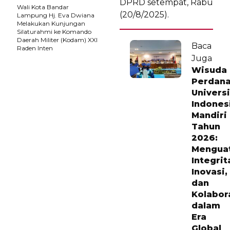
DPRD setempat, Rabu
Wali Kota Bandar
(20/8/2025).
Lampung Hj. Eva Dwiana
Melakukan Kunjungan
Silaturahmi ke Komando
Daerah Militer (Kodam) XXI
Baca
Raden Inten
Juga
Wisuda
Perdan
Univers
Indones
Mandiri
Tahun
2026:
Mengua
Integrit
Inovasi,
dan
Kolabor
dalam
Era
Global