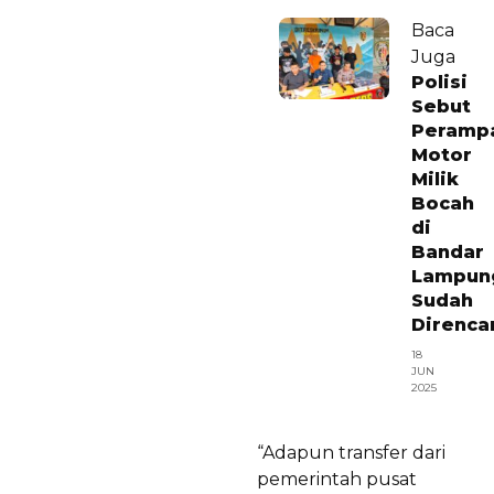
Baca
Juga
Polisi
Sebut
Peramp
Motor
Milik
Bocah
di
Bandar
Lampun
Sudah
Direnca
18
JUN
2025
“Adapun transfer dari
pemerintah pusat