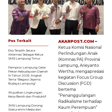
Pos Terkait
AKARPOST.COM
–
Ketua Komisi Nasional
Eko Terpilih Secara
Perlindungan Anak
Aklamasi Sebagai Ketua
SMSI Lampung Timur
(Komnas PA) Provinsi
Lampung, Arieyanto
Pemprov Lampung Gelar
Wertha, mengapresiasi
Pekan Kebudayaan Daerah
IV Tahun 2025: Angkat
kegiatan Focus Group
Tema “Begawi Jejama
Discussion (FGD)
Budaya Lampung”
bertema
Wujudkan Lingkungan
“Penanggulangan
Kerja Bersih dan Produktif
Radikalisme terhadap
JMSI Lampung Dorong
Kaum Perempuan”
Silaturahmi Media dan