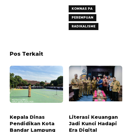
PEREMPUAN
KOMNAS PA
PEREMPUAN
RADIKALISME
Pos Terkait
1 TAHUN LALU
2 MINGGU LALU
Kepala Dinas
Literasi Keuangan
Pendidikan Kota
Jadi Kunci Hadapi
Bandar Lampung
Era Digital