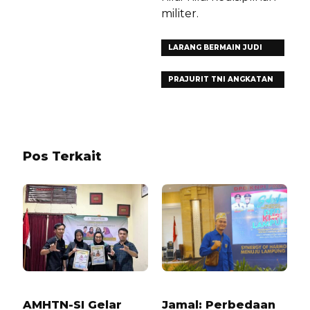
militer.
LARANG BERMAIN JUDI
ONLINE
PRAJURIT TNI ANGKATAN
UDARA
Pos Terkait
1 TAHUN LALU
2 MINGGU LALU
AMHTN-SI Gelar
Jamal: Perbedaan