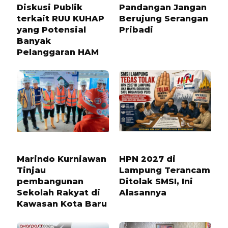
Diskusi Publik
Pandangan Jangan
terkait RUU KUHAP
Berujung Serangan
yang Potensial
Pribadi
Banyak
Pelanggaran HAM
3 BULAN LALU
1 BULAN LALU
Marindo Kurniawan
HPN 2027 di
Tinjau
Lampung Terancam
pembangunan
Ditolak SMSI, Ini
Sekolah Rakyat di
Alasannya
Kawasan Kota Baru