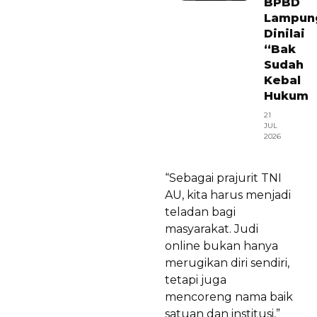
BPBD
Lampun
Dinilai
“Bak
Sudah
Kebal
Hukum
21
JUL
2026
“Sebagai prajurit TNI
AU, kita harus menjadi
teladan bagi
masyarakat. Judi
online bukan hanya
merugikan diri sendiri,
tetapi juga
mencoreng nama baik
satuan dan institusi,”