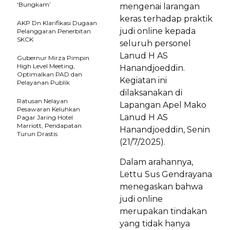
‘Bungkam’
mengenai larangan
keras terhadap praktik
AKP Dn Klarifikasi Dugaan
judi online kepada
Pelanggaran Penerbitan
SKCK
seluruh personel
Lanud H AS
Gubernur Mirza Pimpin
High Level Meeting,
Hanandjoeddin.
Optimalkan PAD dan
Kegiatan ini
Pelayanan Publik
dilaksanakan di
Ratusan Nelayan
Lapangan Apel Mako
Pesawaran Keluhkan
Lanud H AS
Pagar Jaring Hotel
Marriott, Pendapatan
Hanandjoeddin, Senin
Turun Drastis
(21/7/2025).
Dalam arahannya,
Lettu Sus Gendrayana
menegaskan bahwa
judi online
merupakan tindakan
yang tidak hanya