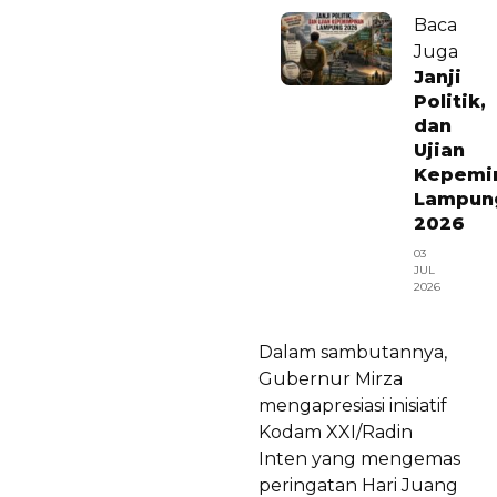
Baca
Juga
Janji
Politik,
dan
Ujian
Kepemi
Lampun
2026
03
JUL
2026
Dalam sambutannya,
Gubernur Mirza
mengapresiasi inisiatif
Kodam XXI/Radin
Inten yang mengemas
peringatan Hari Juang