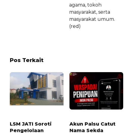
agama, tokoh
masyarakat, serta
masyarakat umum.
(red)
Pos Terkait
8 BULAN LALU
2 MINGGU LALU
LSM JATI Soroti
Akun Palsu Catut
Pengelolaan
Nama Sekda