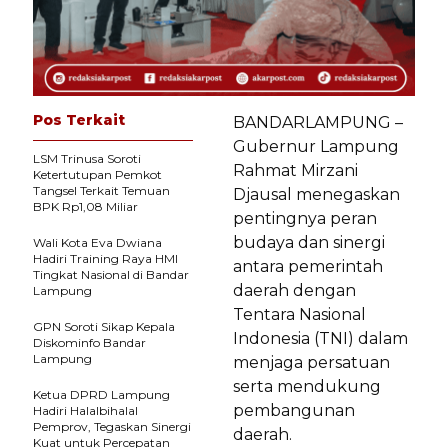
Pos Terkait
BANDARLAMPUNG –
Gubernur Lampung
LSM Trinusa Soroti
Rahmat Mirzani
Ketertutupan Pemkot
Tangsel Terkait Temuan
Djausal menegaskan
BPK Rp1,08 Miliar
pentingnya peran
budaya dan sinergi
Wali Kota Eva Dwiana
Hadiri Training Raya HMI
antara pemerintah
Tingkat Nasional di Bandar
daerah dengan
Lampung
Tentara Nasional
GPN Soroti Sikap Kepala
Indonesia (TNI) dalam
Diskominfo Bandar
Lampung
menjaga persatuan
serta mendukung
Ketua DPRD Lampung
pembangunan
Hadiri Halalbihalal
Pemprov, Tegaskan Sinergi
daerah.
Kuat untuk Percepatan