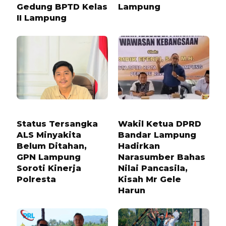
Gedung BPTD Kelas
Lampung
II Lampung
1 BULAN LALU
8 BULAN LALU
Status Tersangka
Wakil Ketua DPRD
ALS Minyakita
Bandar Lampung
Belum Ditahan,
Hadirkan
GPN Lampung
Narasumber Bahas
Soroti Kinerja
Nilai Pancasila,
Polresta
Kisah Mr Gele
Harun