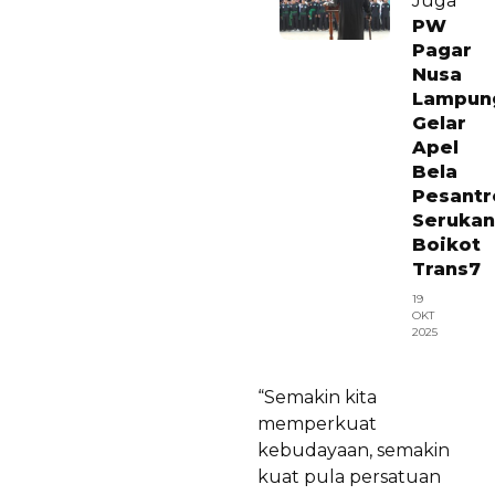
Juga
PW
Pagar
Nusa
Lampun
Gelar
Apel
Bela
Pesantr
Serukan
Boikot
Trans7
19
OKT
2025
“Semakin kita
memperkuat
kebudayaan, semakin
kuat pula persatuan