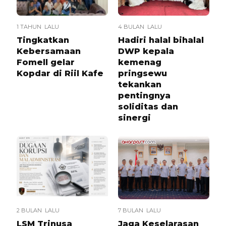
1 TAHUN LALU
4 BULAN LALU
Tingkatkan
Hadiri halal bihalal
Kebersamaan
DWP kepala
Fomell gelar
kemenag
Kopdar di Riil Kafe
pringsewu
tekankan
pentingnya
soliditas dan
sinergi
2 BULAN LALU
7 BULAN LALU
LSM Trinusa
Jaga Keselarasan