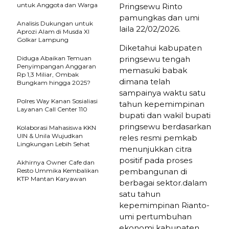
untuk Anggota dan Warga
Pringsewu Rinto
pamungkas dan umi
Analisis Dukungan untuk
laila 22/02/2026.
Aprozi Alam di Musda XI
Golkar Lampung
Diketahui kabupaten
Diduga Abaikan Temuan
pringsewu tengah
Penyimpangan Anggaran
memasuki babak
Rp 1,3 Miliar, Ombak
dimana telah
Bungkam hingga 2025?
sampainya waktu satu
Polres Way Kanan Sosialiasi
tahun kepemimpinan
Layanan Call Center 110
bupati dan wakil bupati
pringsewu berdasarkan
Kolaborasi Mahasiswa KKN
UIN & Unila Wujudkan
reles resmi pemkab
Lingkungan Lebih Sehat
menunjukkan citra
positif pada proses
Akhirnya Owner Cafe dan
Resto Ummika Kembalikan
pembangunan di
KTP Mantan Karyawan
berbagai sektor.dalam
satu tahun
kepemimpinan Rianto-
umi pertumbuhan
ekonomi kabupaten