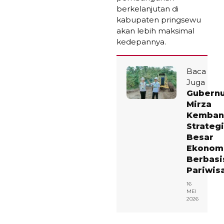
berkelanjutan di
kabupaten pringsewu
akan lebih maksimal
kedepannya.
Baca
Juga
Gubern
Mirza
Kemban
Strategi
Besar
Ekonom
Berbasi
Pariwis
16
MEI
2026