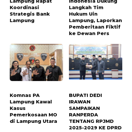
Lampung Rapat
Indonesia Dukung
Koordinasi
Langkah Tim
Strategis Bank
Hukum Uin
Lampung
Lampung, Laporkan
Pemberitaan Fiktif
ke Dewan Pers
9 BULAN LALU
1 TAHUN LALU
Komnas PA
BUPATI DEDI
Lampung Kawal
IRAWAN
Kasus
SAMPAIKAN
Pemerkosaan MO
RANPERDA
di Lampung Utara
TENTANG RPJMD
2025-2029 KE DPRD