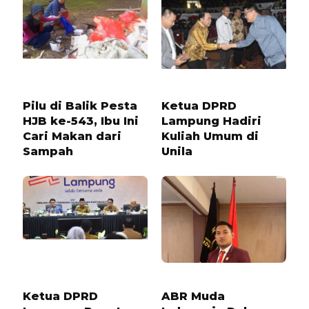
1 TAHUN LALU
11 BULAN LALU
Pilu di Balik Pesta
Ketua DPRD
HJB ke-543, Ibu Ini
Lampung Hadiri
Cari Makan dari
Kuliah Umum di
Sampah
Unila
6 BULAN LALU
1 TAHUN LALU
Ketua DPRD
ABR Muda