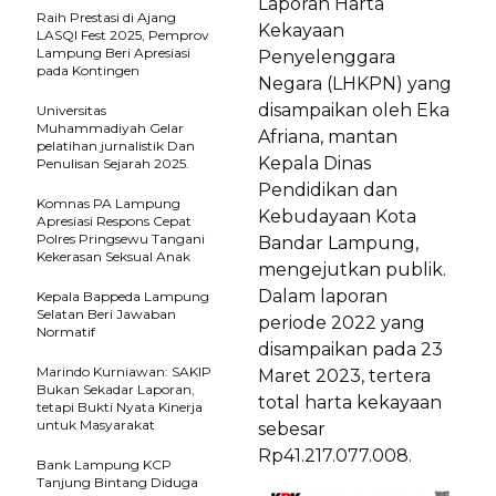
Laporan Harta
Raih Prestasi di Ajang
Kekayaan
LASQI Fest 2025, Pemprov
Lampung Beri Apresiasi
Penyelenggara
pada Kontingen
Negara (LHKPN) yang
disampaikan oleh Eka
Universitas
Muhammadiyah Gelar
Afriana, mantan
pelatihan jurnalistik Dan
Kepala Dinas
Penulisan Sejarah 2025.
Pendidikan dan
Komnas PA Lampung
Kebudayaan Kota
Apresiasi Respons Cepat
Polres Pringsewu Tangani
Bandar Lampung,
Kekerasan Seksual Anak
mengejutkan publik.
Dalam laporan
Kepala Bappeda Lampung
Selatan Beri Jawaban
periode 2022 yang
Normatif
disampaikan pada 23
Marindo Kurniawan: SAKIP
Maret 2023, tertera
Bukan Sekadar Laporan,
total harta kekayaan
tetapi Bukti Nyata Kinerja
untuk Masyarakat
sebesar
Rp41.217.077.008.
Bank Lampung KCP
Tanjung Bintang Diduga