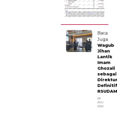
Baca
Juga
Wagub
Jihan
Lantik
Imam
Ghozali
sebagai
Direktu
Definiti
RSUDA
08
AGU
2025