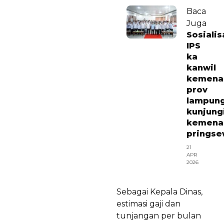
Baca
Juga
Sosialis
IPS
ka
kanwil
kemena
prov
lampun
kunjung
kemena
prings
21
APR
2026
Sebagai Kepala Dinas,
estimasi gaji dan
tunjangan per bulan