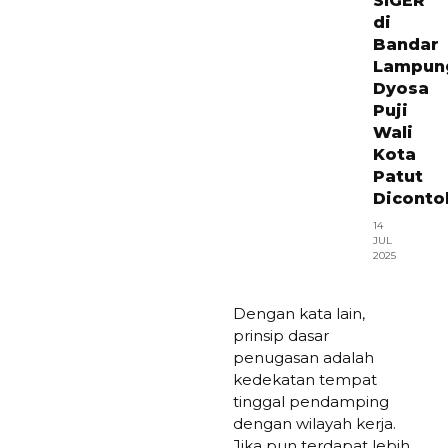
SIGER
di
Bandar
Lampun
Dyosa
Puji
Wali
Kota
Patut
Diconto
14
JUL
2025
Dengan kata lain,
prinsip dasar
penugasan adalah
kedekatan tempat
tinggal pendamping
dengan wilayah kerja.
Jika pun terdapat lebih