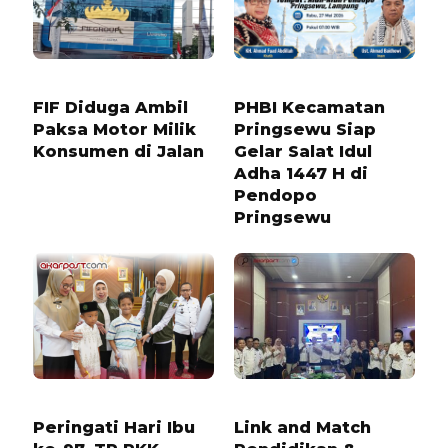
11 BULAN LALU
2 BULAN LALU
FIF Diduga Ambil
PHBI Kecamatan
Paksa Motor Milik
Pringsewu Siap
Konsumen di Jalan
Gelar Salat Idul
Adha 1447 H di
Pendopo
Pringsewu
7 BULAN LALU
1 TAHUN LALU
Peringati Hari Ibu
Link and Match