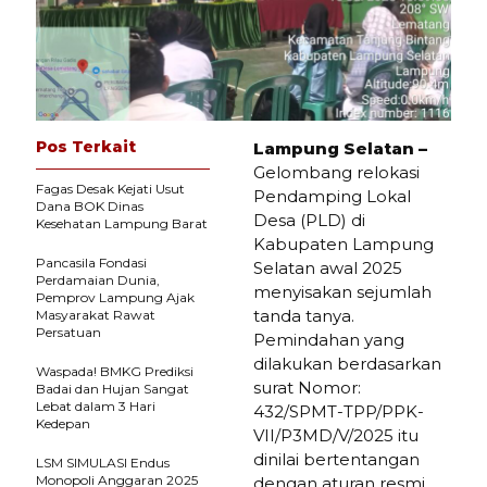
Pos Terkait
Lampung Selatan –
Gelombang relokasi
Fagas Desak Kejati Usut
Pendamping Lokal
Dana BOK Dinas
Desa (PLD) di
Kesehatan Lampung Barat
Kabupaten Lampung
Pancasila Fondasi
Selatan awal 2025
Perdamaian Dunia,
menyisakan sejumlah
Pemprov Lampung Ajak
tanda tanya.
Masyarakat Rawat
Persatuan
Pemindahan yang
dilakukan berdasarkan
Waspada! BMKG Prediksi
surat Nomor:
Badai dan Hujan Sangat
Lebat dalam 3 Hari
432/SPMT-TPP/PPK-
Kedepan
VII/P3MD/V/2025 itu
dinilai bertentangan
LSM SIMULASI Endus
Monopoli Anggaran 2025
dengan aturan resmi,