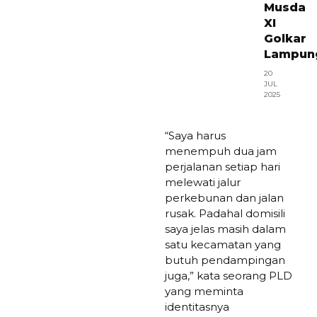
Musda
XI
Golkar
Lampun
20
JUL
2025
“Saya harus
menempuh dua jam
perjalanan setiap hari
melewati jalur
perkebunan dan jalan
rusak. Padahal domisili
saya jelas masih dalam
satu kecamatan yang
butuh pendampingan
juga,” kata seorang PLD
yang meminta
identitasnya