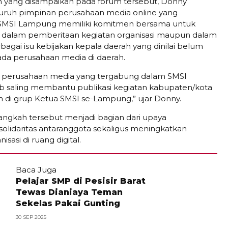
 yang disampaikan pada forum tersebut, Donny
uruh pimpinan perusahaan media online yang
 SMSI Lampung memiliki komitmen bersama untuk
t dalam pemberitaan kegiatan organisasi maupun dalam
bagai isu kebijakan kepala daerah yang dinilai belum
da perusahaan media di daerah.
7 perusahaan media yang tergabung dalam SMSI
 saling membantu publikasi kegiatan kabupaten/kota
n di grup Ketua SMSI se-Lampung,” ujar Donny.
angkah tersebut menjadi bagian dari upaya
lidaritas antaranggota sekaligus meningkatkan
nisasi di ruang digital.
Baca Juga
Pelajar SMP di Pesisir Barat
Tewas Dianiaya Teman
Sekelas Pakai Gunting
30 SEP 2025