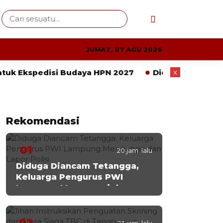
JUMAT, 07 AGU 2026
x
pedisi Budaya HPN 2027
Diduga Diancam Tetangg
Rekomendasi
01
20 jam lalu
Diduga Diancam Tetangga,
Keluarga Pengurus PWI
Lampung Mengungsi dan
Lapor Polisi
02