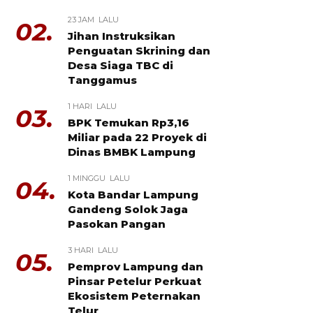
23 JAM LALU
02.
Jihan Instruksikan
Penguatan Skrining dan
Desa Siaga TBC di
Tanggamus
1 HARI LALU
03.
BPK Temukan Rp3,16
Miliar pada 22 Proyek di
Dinas BMBK Lampung
1 MINGGU LALU
04.
Kota Bandar Lampung
Gandeng Solok Jaga
Pasokan Pangan
3 HARI LALU
05.
Pemprov Lampung dan
Pinsar Petelur Perkuat
Ekosistem Peternakan
Telur