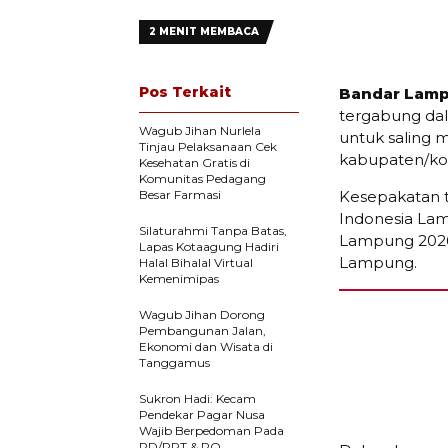
2 MENIT MEMBACA
Pos Terkait
Bandar Lamp
tergabung dal
Wagub Jihan Nurlela
untuk saling 
Tinjau Pelaksanaan Cek
kabupaten/kot
Kesehatan Gratis di
Komunitas Pedagang
Besar Farmasi
Kesepakatan t
Indonesia Lam
Silaturahmi Tanpa Batas,
Lampung 2026 
Lapas Kotaagung Hadiri
Lampung.
Halal Bihalal Virtual
Kemenimipas
Wagub Jihan Dorong
Pembangunan Jalan,
Ekonomi dan Wisata di
Tanggamus
Sukron Hadi: Kecam
Pendekar Pagar Nusa
Wajib Berpedoman Pada
PD/PRT & PO