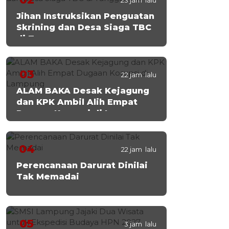
23 jam lalu
Jihan Instruksikan Penguatan
Skrining dan Desa Siaga TBC
di Tanggamus
03
22 jam lalu
ALAM BAKA Desak Kejagung
dan KPK Ambil Alih Empat
Dugaan Korupsi di Lampung
04
22 jam lalu
Perencanaan Darurat Dinilai
Tak Memadai
05
3 jam lalu