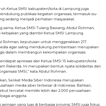
eluruh Ketua SMSI kabupaten/kota di Lampung juga
mendukung publikasi kegiatan organisasi, termasuk isu-
yang sedang menjadi perhatian masyarakat.
ng sama, Ketua SMSI Tulang Bawang, Abdul Rohman,
 kebijakan yang diambil Ketua SMSI Lampung.
l Rohman, keputusan untuk menggerakkan 217
edia agar saling mendukung pemberitaan merupakan
tegis dalam membangun kekompakan organisasi.
mendapat apresiasi dari Ketua SMSI 15 kabupaten/kota
lam Rakerda. Ini merupakan bentuk nyata solidaritas dan
ganisasi SMSI,” kata Abdul Rohman.
an, Serikat Media Siber Indonesia merupakan
usahaan media siber terbesar di Indonesia. Bahkan,
sebut tercatat memiliki lebih dari 2.000 perusahaan
ebagai anggota.
i jaringan yang luas di berbagai provinsi, SMSI juga fokus