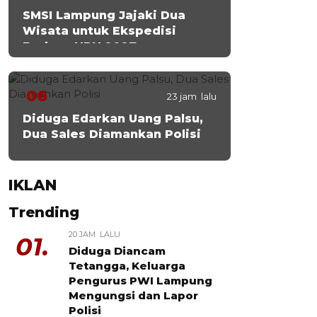
SMSI Lampung Jajaki Dua
Wisata untuk Ekspedisi
Budaya HPN 2027
06
23 jam lalu
Diduga Edarkan Uang Palsu,
Dua Sales Diamankan Polisi
IKLAN
Trending
20 JAM LALU
01.
Diduga Diancam
Tetangga, Keluarga
Pengurus PWI Lampung
Mengungsi dan Lapor
Polisi