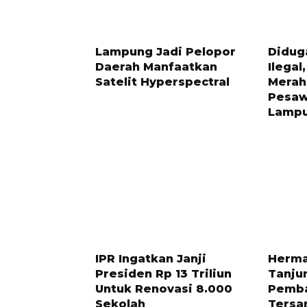
3 HARI LALU
1 BULAN 
Lampung Jadi Pelopor
Didug
Daerah Manfaatkan
Ilegal
Satelit Hyperspectral
Merah 
Pesaw
Lamp
9 BULAN LALU
1 TAHUN 
IPR Ingatkan Janji
Herma
Presiden Rp 13 Triliun
Tanju
Untuk Renovasi 8.000
Pemba
Sekolah
Tersa