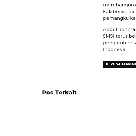
membangun eko
kolaborasi, d
pemangku kep
Abdul Rohman
SMSI terus be
pengaruh besa
Indonesia.
PERUSAHAAN M
Pos Terkait