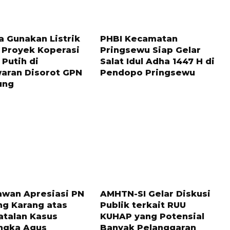
LALU
2 BULAN LALU
a Gunakan Listrik
PHBI Kecamatan
, Proyek Koperasi
Pringsewu Siap Gelar
Putih di
Salat Idul Adha 1447 H di
aran Disorot GPN
Pendopo Pringsewu
ung
LALU
1 TAHUN LALU
wan Apresiasi PN
AMHTN-SI Gelar Diskusi
ng Karang atas
Publik terkait RUU
talan Kasus
KUHAP yang Potensial
ngka Agus
Banyak Pelanggaran