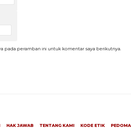
ya pada peramban ini untuk komentar saya berikutnya.
I
HAK JAWAB
TENTANG KAMI
KODE ETIK
PEDOMA