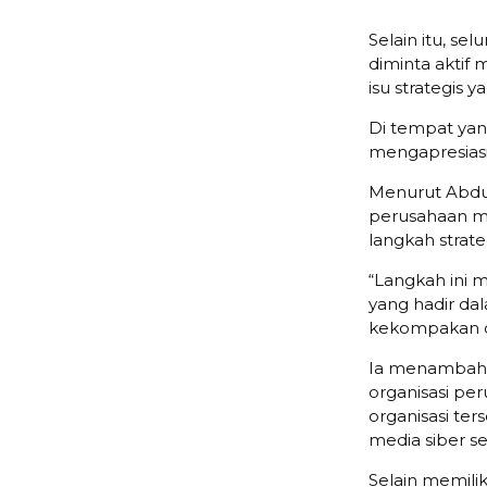
Selain itu, s
diminta aktif 
isu strategis 
Di tempat ya
mengapresiasi
Menurut Abdu
perusahaan m
langkah stra
“Langkah ini 
yang hadir da
kekompakan or
Ia menambahk
organisasi per
organisasi ter
media siber s
Selain memilik