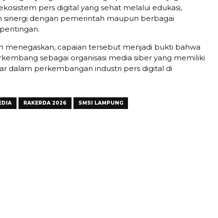
sistem pers digital yang sehat melalui edukasi,
an sinergi dengan pemerintah maupun berbagai
entingan.
 menegaskan, capaian tersebut menjadi bukti bahwa
rkembang sebagai organisasi media siber yang memiliki
r dalam perkembangan industri pers digital di
EDIA
RAKERDA 2026
SMSI LAMPUNG