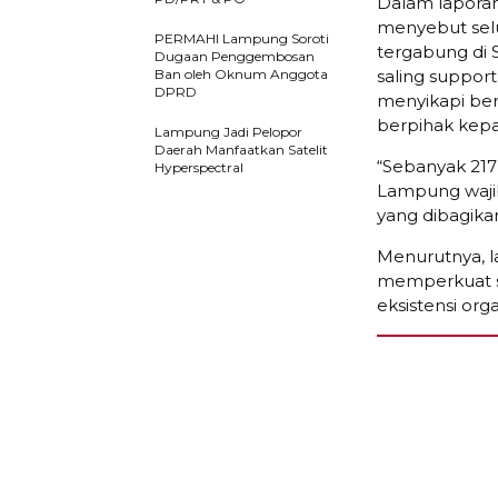
Dalam laporan
menyebut sel
PERMAHI Lampung Soroti
tergabung di
Dugaan Penggembosan
Ban oleh Oknum Anggota
saling suppor
DPRD
menyikapi ber
berpihak kepa
Lampung Jadi Pelopor
Daerah Manfaatkan Satelit
“Sebanyak 21
Hyperspectral
Lampung wajib
yang dibagika
Menurutnya, l
memperkuat so
eksistensi orga