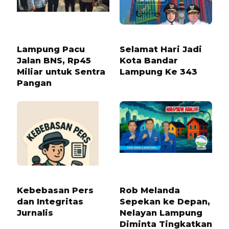
4 MINGGU LALU
1 TAHUN LALU
Lampung Pacu
Selamat Hari Jadi
Jalan BNS, Rp45
Kota Bandar
Miliar untuk Sentra
Lampung Ke 343
Pangan
10 BULAN LALU
8 BULAN LALU
Kebebasan Pers
Rob Melanda
dan Integritas
Sepekan ke Depan,
Jurnalis
Nelayan Lampung
Diminta Tingkatkan