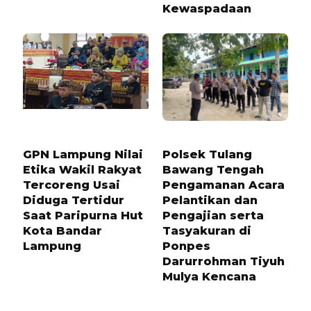
Kewaspadaan
1 BULAN LALU
1 TAHUN LALU
GPN Lampung Nilai
Polsek Tulang
Etika Wakil Rakyat
Bawang Tengah
Tercoreng Usai
Pengamanan Acara
Diduga Tertidur
Pelantikan dan
Saat Paripurna Hut
Pengajian serta
Kota Bandar
Tasyakuran di
Lampung
Ponpes
Darurrohman Tiyuh
Mulya Kencana