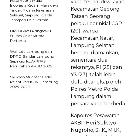
Ketum ABR Muda
yang terjadi di wilayah
Indonesia Kecam Maraknya
Kecamatan Gedong
Tindak Pidana Kekerasan
Seksual, Siap Jadi Garda
Tataan. Seorang
Terdepan Bela Korban
pelaku berinisial CGP
(20), warga
DPD APPSI Pringsewu
Sukses Gelar Musda
Kecamatan Natar,
Pertama
Lampung Selatan,
Walikota Lampung dan
berhasil diamankan,
DPRD Bandar Lampung
sementara dua
Sepakati KUA-PPAS
Perubahan APBD 2025
rekannya, PI (25) dan
YS (23), telah lebih
Syukron Muchtar Hadiri
dulu ditangkap oleh
Pelantikan KONI Lampung
2025–2029
Polres Metro Polda
Lampung dalam
perkara yang berbeda.
Kapolres Pesawaran
AKBP Heri Sulistyo
Nugroho, S.I.K., M.I.K.,