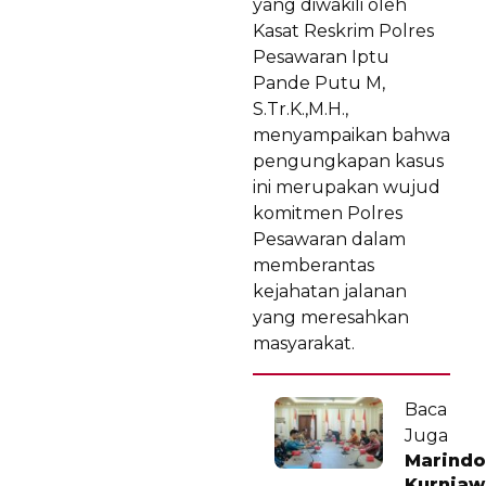
yang diwakili oleh
Kasat Reskrim Polres
Pesawaran Iptu
Pande Putu M,
S.Tr.K.,M.H.,
menyampaikan bahwa
pengungkapan kasus
ini merupakan wujud
komitmen Polres
Pesawaran dalam
memberantas
kejahatan jalanan
yang meresahkan
masyarakat.
Baca
Juga
Marindo
Kurniaw