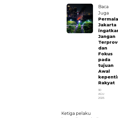
Baca
Juga
Permal
Jakarta
ingatka
Jangan
Terprov
dan
Fokus
pada
tujuan
Awal
kepenti
Rakyat
30
AGU
2025
Ketiga pelaku