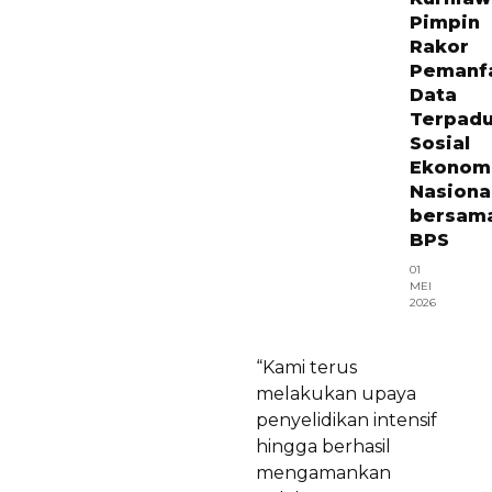
Pimpin
Rakor
Pemanf
Data
Terpad
Sosial
Ekonom
Nasiona
bersam
BPS
01
MEI
2026
“Kami terus
melakukan upaya
penyelidikan intensif
hingga berhasil
mengamankan