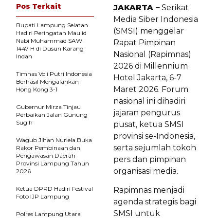
Pos Terkait
JAKARTA –
Serikat
Media Siber Indonesia
Bupati Lampung Selatan
(SMSI) menggelar
Hadiri Peringatan Maulid
Nabi Muhammad SAW
Rapat Pimpinan
1447 H di Dusun Karang
Nasional (Rapimnas)
Indah
2026 di Millennium
Timnas Voli Putri Indonesia
Hotel Jakarta, 6-7
Berhasil Mengalahkan
Maret 2026. Forum
Hong Kong 3-1
nasional ini dihadiri
Gubernur Mirza Tinjau
jajaran pengurus
Perbaikan Jalan Gunung
Sugih
pusat, ketua SMSI
provinsi se-Indonesia,
Wagub Jihan Nurlela Buka
serta sejumlah tokoh
Rakor Pembinaan dan
Pengawasan Daerah
pers dan pimpinan
Provinsi Lampung Tahun
organisasi media.
2026
Ketua DPRD Hadiri Festival
Rapimnas menjadi
Foto IJP Lampung
agenda strategis bagi
SMSI untuk
Polres Lampung Utara