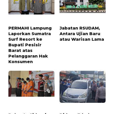
1 TAHUN LALU
10 BULAN LALU
PERMAHI Lampung
Jabatan RSUDAM,
Laporkan Sumatra
Antara Ujian Baru
Surf Resort ke
atau Warisan Lama
Bupati Pesisir
Barat atas
Pelanggaran Hak
Konsumen
1 TAHUN LALU
3 HARI LALU