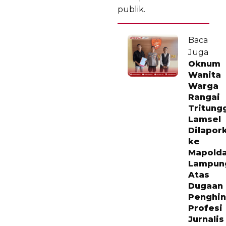
publik.
Baca
Juga
Oknum
Wanita
Warga
Rangai
Tritung
Lamsel
Dilapor
ke
Mapold
Lampun
Atas
Dugaan
Penghi
Profesi
Jurnalis