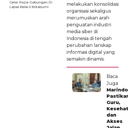
Gelar Razia Gabungan Di
melakukan konsolidasi
Lapas Kelas II Kotabumi
organisasi sekaligus
merumuskan arah
penguatan industri
media siber di
Indonesia di tengah
perubahan lanskap
informasi digital yang
semakin dinamis.
Baca
Juga
Marindo
Pastika
Guru,
Kesehat
dan
Akses
Jalan