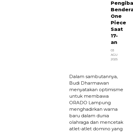
Pengiba
Bender
One
Piece
Saat
17-
an
03
AGU
2025
Dalam sambutannya,
Budi Dharmawan
menyatakan optimisme
untuk membawa
ORADO Lampung
menghadirkan warna
baru dalam dunia
olahraga dan mencetak
atlet-atlet domino yang