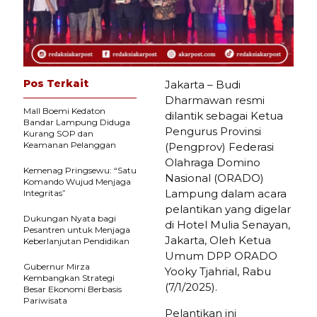
Pos Terkait
Jakarta – Budi
Dharmawan resmi
Mall Boemi Kedaton
dilantik sebagai Ketua
Bandar Lampung Diduga
Pengurus Provinsi
Kurang SOP dan
Keamanan Pelanggan
(Pengprov) Federasi
Olahraga Domino
Kemenag Pringsewu: “Satu
Nasional (ORADO)
Komando Wujud Menjaga
Lampung dalam acara
Integritas”
pelantikan yang digelar
Dukungan Nyata bagi
di Hotel Mulia Senayan,
Pesantren untuk Menjaga
Jakarta, Oleh Ketua
Keberlanjutan Pendidikan
Umum DPP ORADO
Gubernur Mirza
Yooky Tjahrial, Rabu
Kembangkan Strategi
(7/1/2025).
Besar Ekonomi Berbasis
Pariwisata
Pelantikan ini