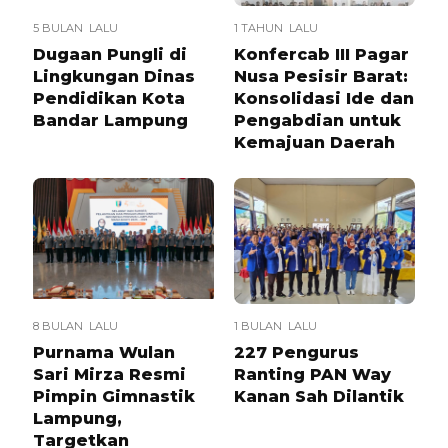
5 BULAN LALU
1 TAHUN LALU
Dugaan Pungli di
Konfercab III Pagar
Lingkungan Dinas
Nusa Pesisir Barat:
Pendidikan Kota
Konsolidasi Ide dan
Bandar Lampung
Pengabdian untuk
Kemajuan Daerah
8 BULAN LALU
1 BULAN LALU
Purnama Wulan
227 Pengurus
Sari Mirza Resmi
Ranting PAN Way
Pimpin Gimnastik
Kanan Sah Dilantik
Lampung,
Targetkan