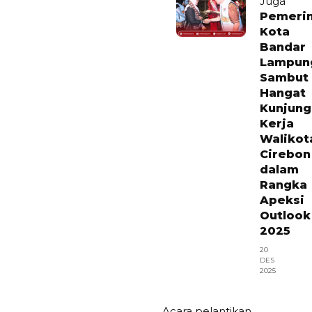
Juga
Pemeri
Kota
Bandar
Lampun
Sambut
Hangat
Kunjung
Kerja
Walikot
Cirebon
dalam
Rangka
Apeksi
Outlook
2025
20
DES
2025
Acara pelantikan