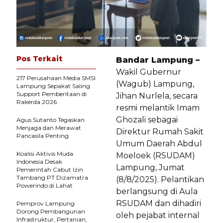
Pos Terkait
Bandar Lampung –
Wakil Gubernur
217 Perusahaan Media SMSI
(Wagub) Lampung,
Lampung Sepakat Saling
Support Pemberitaan di
Jihan Nurlela, secara
Rakerda 2026
resmi melantik Imam
Ghozali sebagai
Agus Sutanto Tegaskan
Menjaga dan Merawat
Direktur Rumah Sakit
Pancasila Penting
Umum Daerah Abdul
Koalisi Aktivis Muda
Moeloek (RSUDAM)
Indonesia Desak
Lampung, Jumat
Pemerintah Cabut Izin
Tambang PT Dizamatra
(8/8/2025). Pelantikan
Powerindo di Lahat
berlangsung di Aula
RSUDAM dan dihadiri
Pemprov Lampung
Dorong Pembangunan
oleh pejabat internal
Infrastruktur, Pertanian,