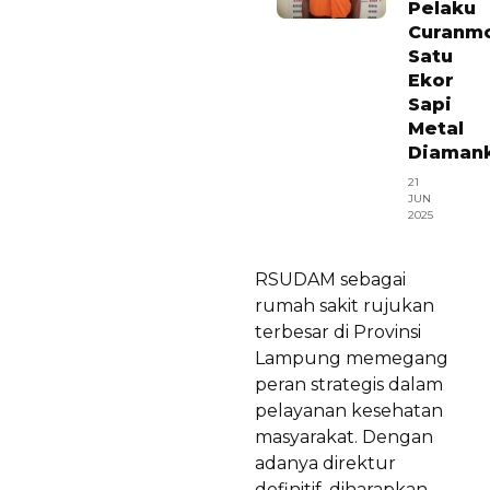
Pelaku
Curanmo
Satu
Ekor
Sapi
Metal
Diaman
21
JUN
2025
RSUDAM sebagai
rumah sakit rujukan
terbesar di Provinsi
Lampung memegang
peran strategis dalam
pelayanan kesehatan
masyarakat. Dengan
adanya direktur
definitif, diharapkan