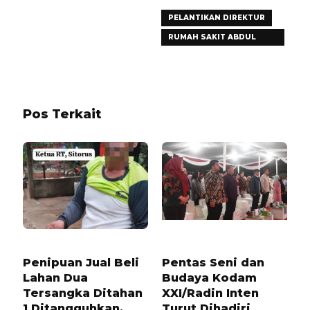
PELANTIKAN DIREKTUR
RUMAH SAKIT ABDUL
MOELOEK
Pos Terkait
1 TAHUN LALU
6 BULAN LALU
Penipuan Jual Beli
Pentas Seni dan
Lahan Dua
Budaya Kodam
Tersangka Ditahan
XXI/Radin Inten
1 Ditangguhkan,
Turut Dihadiri