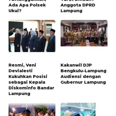
Ada Apa Polsek
Anggota DPRD
Ukui?
Lampung
10 BULAN LALU
5 BULAN LALU
Resmi, Veni
Kakanwil DJP
Devialesti
Bengkulu-Lampung
Kukuhkan Posisi
Audiensi dengan
sebagai Kepala
Gubernur Lampung
Diskominfo Bandar
Lampung