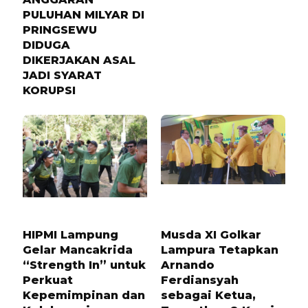
PULUHAN MILYAR DI
PRINGSEWU
DIDUGA
DIKERJAKAN ASAL
JADI SYARAT
KORUPSI
9 BULAN LALU
6 BULAN LALU
HIPMI Lampung
Musda XI Golkar
Gelar Mancakrida
Lampura Tetapkan
“Strength In” untuk
Arnando
Perkuat
Ferdiansyah
Kepemimpinan dan
sebagai Ketua,