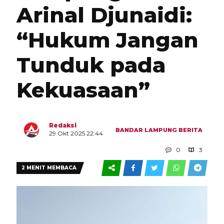
Arinal Djunaidi:
“Hukum Jangan
Tunduk pada
Kekuasaan”
Redaksi
BANDAR LAMPUNG
BERITA
29 Okt 2025 22:44
0
3
2 MENIT MEMBACA