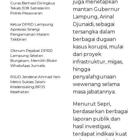
juga menetapkan
Curas Berhasil Diringkus
Tekab 308 Satreskrim
mantan Gubernur
Polres Pesawaran
Lampung, Arinal
Djunaidi, sebagai
Ketua DPRD Lampung
Apresiasi Sinergi
tersangka dalam
Pengamanan Malam
berbagai dugaan
Takbiran
kasus korupsi, mulai
Oknum Pejabat DPRD
dari proyek
Lampung Selatan
Bungkam, Memilih Blokir
infrastruktur, migas,
WhatsApp Jurnalis
hingga
penyalahgunaan
RSUD Jenderal Ahmad Yani
Metro Sukses Jalani
wewenang selama
Kredensialing BPJS
masa jabatannya.
Kesehatan
Menurut Sepri,
berdasarkan berbagai
laporan publik dan
hasil investigasi,
terdapat indikasi kuat