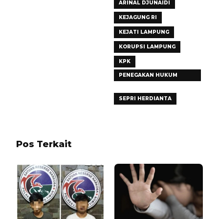
ARINAL DJUNAIDI
KEJAGUNG RI
KEJATI LAMPUNG
KORUPSI LAMPUNG
KPK
PENEGAKAN HUKUM
LAMPUNG
SEPRI HERDIANTA
Pos Terkait