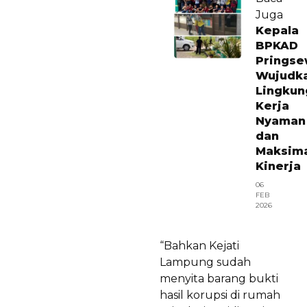
Juga
Kepala
BPKAD
Prings
Wujudk
Lingkun
Kerja
Nyaman
dan
Maksim
Kinerja
06
FEB
2026
“Bahkan Kejati
Lampung sudah
menyita barang bukti
hasil korupsi di rumah