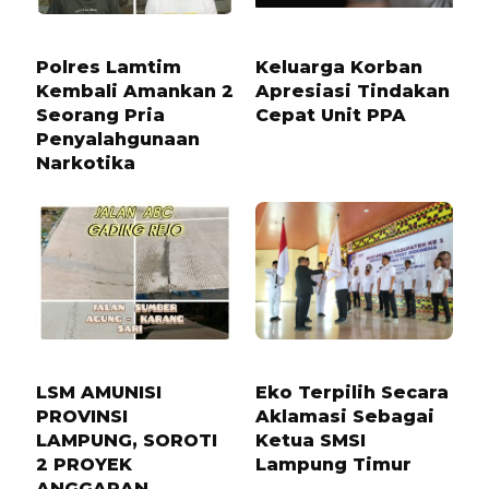
1 TAHUN LALU
9 BULAN LALU
Polres Lamtim
Keluarga Korban
Kembali Amankan 2
Apresiasi Tindakan
Seorang Pria
Cepat Unit PPA
Penyalahgunaan
Narkotika
7 BULAN LALU
2 BULAN LALU
LSM AMUNISI
Eko Terpilih Secara
PROVINSI
Aklamasi Sebagai
LAMPUNG, SOROTI
Ketua SMSI
2 PROYEK
Lampung Timur
ANGGARAN