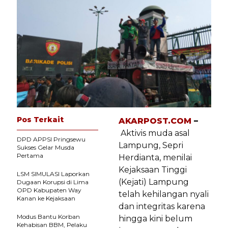
Pos Terkait
AKARPOST.COM
–
Aktivis muda asal
DPD APPSI Pringsewu
Lampung, Sepri
Sukses Gelar Musda
Pertama
Herdianta, menilai
Kejaksaan Tinggi
LSM SIMULASI Laporkan
(Kejati) Lampung
Dugaan Korupsi di Lima
OPD Kabupaten Way
telah kehilangan nyali
Kanan ke Kejaksaan
dan integritas karena
Modus Bantu Korban
hingga kini belum
Kehabisan BBM, Pelaku