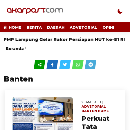
HOME
BERITA
DAERAH
ADVETORIAL
OPINI
 Lampung Gelar Rakor Persiapan HUT ke-81 RI
SM
Beranda
/
Banten
2 JAM LALU |
ADVETORIAL
BANTEN
HOME
Perkuat
Tata