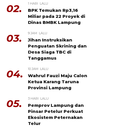
1 HARI LALU
02.
BPK Temukan Rp3,16
Miliar pada 22 Proyek di
Dinas BMBK Lampung
9 JAM LALU
03.
Jihan Instruksikan
Penguatan Skrining dan
Desa Siaga TBC di
Tanggamus
10 JAM LALU
04.
Wahrul Fauzi Maju Calon
Ketua Karang Taruna
Provinsi Lampung
3 HARI LALU
05.
Pemprov Lampung dan
Pinsar Petelur Perkuat
Ekosistem Peternakan
Telur