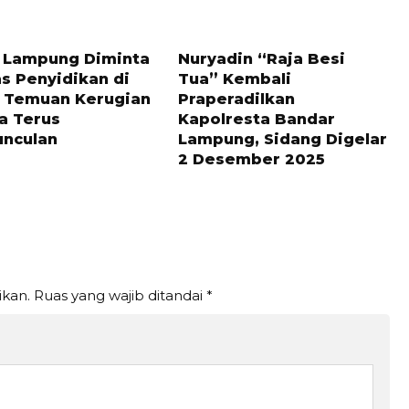
 LALU
8 BULAN LALU
i Lampung Diminta
Nuryadin “Raja Besi
s Penyidikan di
Tua” Kembali
 Temuan Kerugian
Praperadilkan
a Terus
Kapolresta Bandar
nculan
Lampung, Sidang Digelar
2 Desember 2025
ikan.
Ruas yang wajib ditandai
*