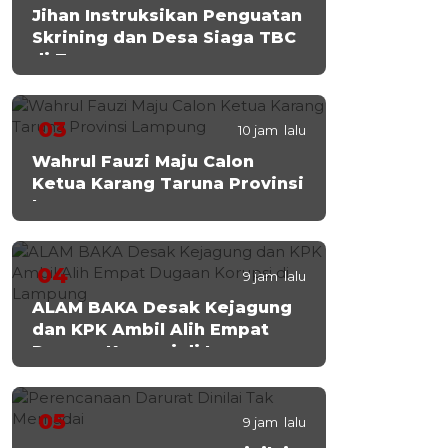
Jihan Instruksikan Penguatan
Skrining dan Desa Siaga TBC
di Tanggamus
03
10 jam lalu
Wahrul Fauzi Maju Calon
Ketua Karang Taruna Provinsi
Lampung
04
9 jam lalu
ALAM BAKA Desak Kejagung
dan KPK Ambil Alih Empat
Dugaan Korupsi di Lampung
05
9 jam lalu