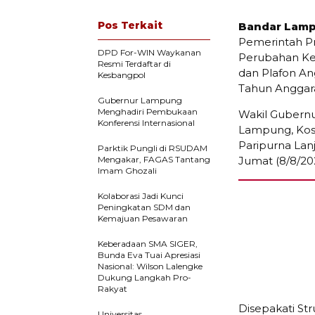
Pos Terkait
Bandar Lamp
Pemerintah P
DPD For-WIN Waykanan
Perubahan Ke
Resmi Terdaftar di
dan Plafon A
Kesbangpol
Tahun Anggar
Gubernur Lampung
Menghadiri Pembukaan
Wakil Gubernu
Konferensi Internasional
Lampung, Kos
Paripurna Lan
Parktik Pungli di RSUDAM
Mengakar, FAGAS Tantang
Jumat (8/8/20
Imam Ghozali
Kolaborasi Jadi Kunci
Peningkatan SDM dan
Kemajuan Pesawaran
Keberadaan SMA SIGER,
Bunda Eva Tuai Apresiasi
Nasional: Wilson Lalengke
Dukung Langkah Pro-
Rakyat
Disepakati St
Universitas