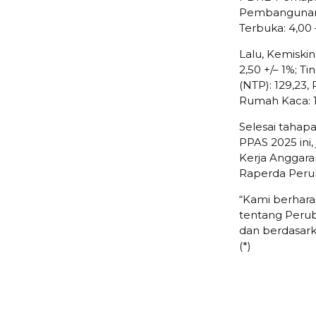
Pembangunan M
Terbuka: 4,00 
Lalu, Kemiskina
2,50 +/– 1%; T
(NTP): 129,23
Rumah Kaca: 1
Selesai taha
PPAS 2025 ini,
Kerja Anggar
Raperda Peru
“Kami berhar
tentang Perub
dan berdasark
(*)