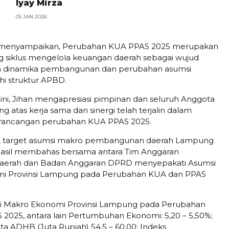
Iyay Mirza
05 JAN 2026
 menyampaikan, Perubahan KUA PPAS 2025 merupakan
g siklus mengelola keuangan daerah sebagai wujud
 dinamika pembangunan dan perubahan asumsi
 struktur APBD.
 ini, Jihan mengapresiasi pimpinan dan seluruh Anggota
atas kerja sama dan sinergi telah terjalin dalam
ancangan perubahan KUA PPAS 2025.
 target asumsi makro pembangunan daerah Lampung
hasil membahas bersama antara Tim Anggaran
aerah dan Badan Anggaran DPRD menyepakati Asumsi
i Provinsi Lampung pada Perubahan KUA dan PPAS
i Makro Ekonomi Provinsi Lampung pada Perubahan
2025, antara lain Pertumbuhan Ekonomi: 5,20 – 5,50%;
a ADHB (Juta Rupiah) 54,5 – 60,00; Indeks