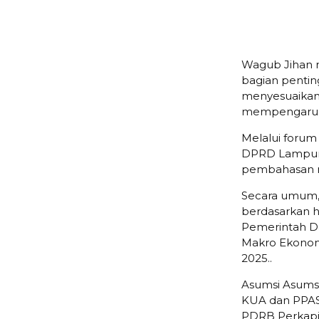
Wagub Jihan
bagian pentin
menyesuaikan
mempengaruhi
Melalui forum
DPRD Lampung 
pembahasan r
Secara umum,
berdasarkan 
Pemerintah D
Makro Ekonom
2025..
Asumsi Asums
KUA dan PPAS 
PDRB Perkapit