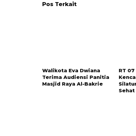
Pos Terkait
11 BULAN LALU
11 BULAN
Walikota Eva Dwiana
RT 07
Terima Audiensi Panitia
Kenca
Masjid Raya Al-Bakrie
Silatu
Sehat