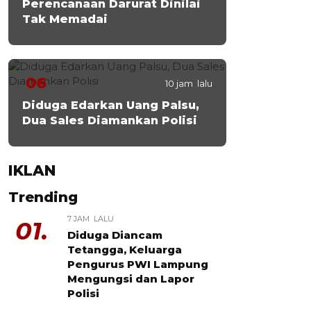
Perencanaan Darurat Dinilai
Tak Memadai
06
10 jam lalu
Diduga Edarkan Uang Palsu,
Dua Sales Diamankan Polisi
IKLAN
Trending
7 JAM LALU
01.
Diduga Diancam
Tetangga, Keluarga
Pengurus PWI Lampung
Mengungsi dan Lapor
Polisi