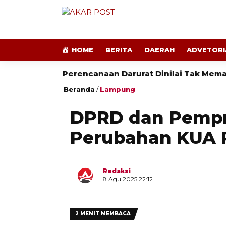
HOME
BERITA
DAERAH
ADVETORI
i
Perencanaan Darurat Dinilai Tak Memadai
A
Beranda
/
Lampung
DPRD dan Pemp
Perubahan KUA 
Redaksi
8 Agu 2025 22:12
2 MENIT MEMBACA