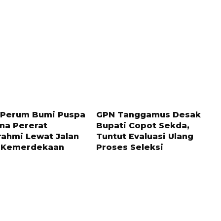
 LALU
1 TAHUN LALU
 Perum Bumi Puspa
GPN Tanggamus Desak
na Pererat
Bupati Copot Sekda,
rahmi Lewat Jalan
Tuntut Evaluasi Ulang
 Kemerdekaan
Proses Seleksi