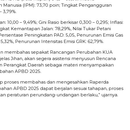
anusia (IPM): 73,70 poin; Tingkat Pengangguran
– 3,79%.
n: 10,00 – 9,49%; Gini Rasio berkisar 0,300 – 0,295; Inflasi:
ingkat Kemantapan Jalan: 78,29%, Nilai Tukar Petani
, Persentase Peningkatan PAD: 5,05, Penurunan Emisi Gas
5,32%, Penurunan Intensitas Emisi GRK: 62,79%.
pan membahas sepakat Rancangan Perubahan KUA
 jelas Jihan, akan segera asistensi menyusun Rencana
an Perangkat Daerah sebagai materi menyampaikan
bahan APBD 2025.
ap proses membahas dan mengesahkan Raperda
ahan APBD 2025 dapat berjalan sesuai tahapan, proses
an peraturan perundang-undangan berlaku,” ujarnya.