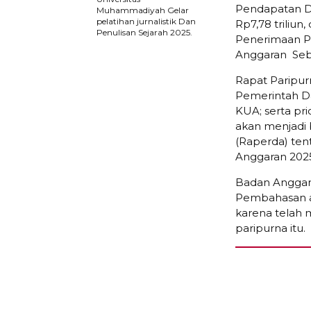
Pendapatan Da
Muhammadiyah Gelar
pelatihan jurnalistik Dan
Rp7,78 triliu
Penulisan Sejarah 2025.
Penerimaan Pe
Anggaran Sebe
Rapat Paripur
Pemerintah D
KUA; serta pr
akan menjadi
(Raperda) te
Anggaran 202
Badan Anggar
Pembahasan 
karena telah
paripurna itu.