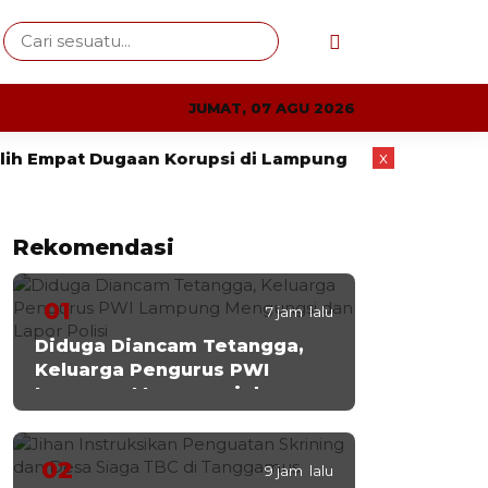
JUMAT, 07 AGU 2026
x
 Dugaan Korupsi di Lampung
Jihan Instruksikan 
Rekomendasi
01
7 jam lalu
Diduga Diancam Tetangga,
Keluarga Pengurus PWI
Lampung Mengungsi dan
Lapor Polisi
02
9 jam lalu