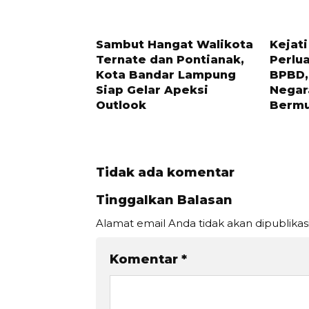
7 BULAN LALU
11 BULAN
Sambut Hangat Walikota
Kejat
Ternate dan Pontianak,
Perlua
Kota Bandar Lampung
BPBD,
Siap Gelar Apeksi
Negar
Outlook
Bermu
Tidak ada komentar
Tinggalkan Balasan
Alamat email Anda tidak akan dipublikas
Komentar
*