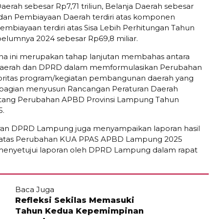
erah sebesar Rp7,71 triliun, Belanja Daerah sebesar
n, dan Pembiayaan Daerah terdiri atas komponen
mbiayaan terdiri atas Sisa Lebih Perhitungan Tahun
lumnya 2024 sebesar Rp69,8 miliar.
na ini merupakan tahap lanjutan membahas antara
aerah dan DPRD dalam memformulasikan Perubahan
ioritas program/kegiatan pembangunan daerah yang
 bagian menyusun Rancangan Peraturan Daerah
ntang Perubahan APBD Provinsi Lampung Tahun
5.
an DPRD Lampung juga menyampaikan laporan hasil
atas Perubahan KUA PPAS APBD Lampung 2025
 menyetujui laporan oleh DPRD Lampung dalam rapat
Baca Juga
Refleksi Sekilas Memasuki
Tahun Kedua Kepemimpinan