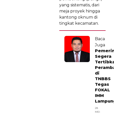
yang sistematis, dari
meja proyek hingga
kantong oknum di
tingkat kecamatan.
Baca
Juga
Pemeri
Segera
Tertibk
Peramb
di
TNBBS
Tegas
FOKAL
IMM
Lampun
28
MEI