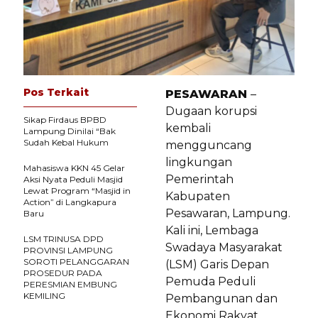
Pos Terkait
PESAWARAN
–
Dugaan korupsi
Sikap Firdaus BPBD
kembali
Lampung Dinilai “Bak
Sudah Kebal Hukum
mengguncang
lingkungan
Mahasiswa KKN 45 Gelar
Pemerintah
Aksi Nyata Peduli Masjid
Lewat Program “Masjid in
Kabupaten
Action” di Langkapura
Pesawaran, Lampung.
Baru
Kali ini, Lembaga
LSM TRINUSA DPD
Swadaya Masyarakat
PROVINSI LAMPUNG
SOROTI PELANGGARAN
(LSM) Garis Depan
PROSEDUR PADA
Pemuda Peduli
PERESMIAN EMBUNG
KEMILING
Pembangunan dan
Ekonomi Rakyat