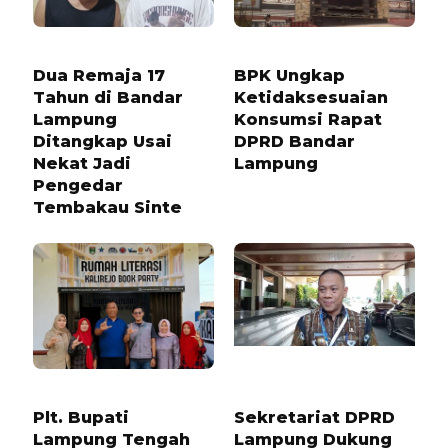
1 TAHUN LALU
1 BULAN LALU
Dua Remaja 17
BPK Ungkap
Tahun di Bandar
Ketidaksesuaian
Lampung
Konsumsi Rapat
Ditangkap Usai
DPRD Bandar
Nekat Jadi
Lampung
Pengedar
Tembakau Sinte
3 MINGGU LALU
6 BULAN LALU
Plt. Bupati
Sekretariat DPRD
Lampung Tengah
Lampung Dukung