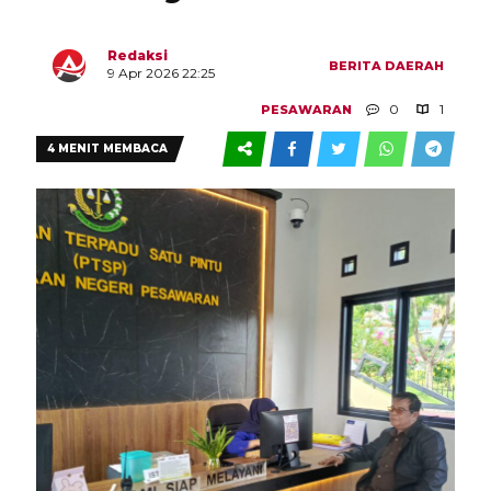
Redaksi
BERITA
DAERAH
9 Apr 2026 22:25
0
1
PESAWARAN
4 MENIT MEMBACA