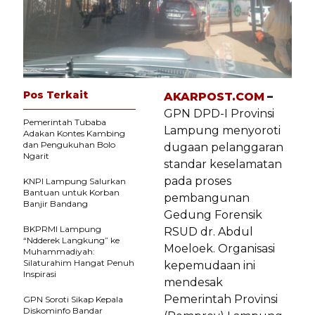
Pos Terkait
AKARPOST.COM
–
GPN DPD-I Provinsi
Pemerintah Tubaba
Lampung menyoroti
Adakan Kontes Kambing
dan Pengukuhan Bolo
dugaan pelanggaran
Ngarit
standar keselamatan
pada proses
KNPI Lampung Salurkan
Bantuan untuk Korban
pembangunan
Banjir Bandang
Gedung Forensik
BKPRMI Lampung
RSUD dr. Abdul
“Ndderek Langkung” ke
Moeloek. Organisasi
Muhammadiyah:
Silaturahim Hangat Penuh
kepemudaan ini
Inspirasi
mendesak
Pemerintah Provinsi
GPN Soroti Sikap Kepala
Diskominfo Bandar