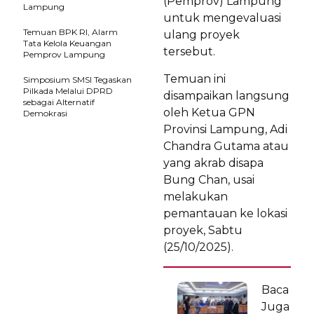
(Pemprov) Lampung
Lampung
untuk mengevaluasi
Temuan BPK RI, Alarm
ulang proyek
Tata Kelola Keuangan
tersebut.
Pemprov Lampung
Temuan ini
Simposium SMSI Tegaskan
Pilkada Melalui DPRD
disampaikan langsung
sebagai Alternatif
oleh Ketua GPN
Demokrasi
Provinsi Lampung, Adi
Chandra Gutama atau
yang akrab disapa
Bung Chan, usai
melakukan
pemantauan ke lokasi
proyek, Sabtu
(25/10/2025).
Baca
Juga