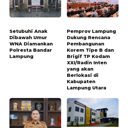
1 TAHUN LALU
6 BULAN LALU
Setubuhi Anak
Pemprov Lampung
Dibawah Umur
Dukung Rencana
WNA Diamankan
Pembangunan
Polresta Bandar
Korem Tipe B dan
Lampung
Brigif TP Kodam
XXI/Radin Inten
yang akan
Berlokasi di
Kabupaten
Lampung Utara