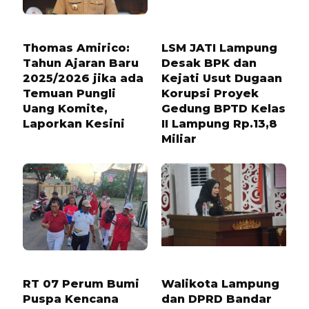
1 TAHUN LALU
8 BULAN LALU
Thomas Amirico:
LSM JATI Lampung
Tahun Ajaran Baru
Desak BPK dan
2025/2026 jika ada
Kejati Usut Dugaan
Temuan Pungli
Korupsi Proyek
Uang Komite,
Gedung BPTD Kelas
Laporkan Kesini
II Lampung Rp.13,8
Miliar
11 BULAN LALU
8 BULAN LALU
RT 07 Perum Bumi
Walikota Lampung
Puspa Kencana
dan DPRD Bandar