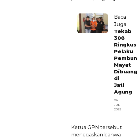
Baca
Juga
Tekab
308
Ringkus
Pelaku
Pembun
Mayat
Dibuan
di
Jati
Agung
06
JUL
2025
Ketua GPN tersebut
menegaskan bahwa