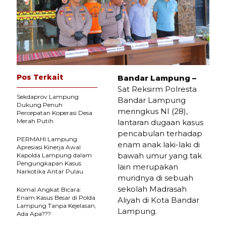
Pos Terkait
Bandar Lampung –
Sat Reksirm Polresta
Sekdaprov Lampung
Bandar Lampung
Dukung Penuh
meringkus NI (28),
Percepatan Koperasi Desa
Merah Putih
lantaran dugaan kasus
pencabulan terhadap
PERMAHI Lampung
enam anak laki-laki di
Apresiasi Kinerja Awal
bawah umur yang tak
Kapolda Lampung dalam
Pengungkapan Kasus
lain merupakan
Narkotika Antar Pulau
muridnya di sebuah
sekolah Madrasah
Komal Angkat Bicara:
Enam Kasus Besar di Polda
Aliyah di Kota Bandar
Lampung Tanpa Kejelasan,
Lampung.
Ada Apa???