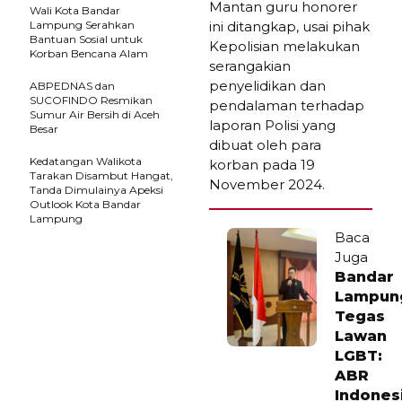
Mantan guru honorer
Wali Kota Bandar
Lampung Serahkan
ini ditangkap, usai pihak
Bantuan Sosial untuk
Kepolisian melakukan
Korban Bencana Alam
serangakian
penyelidikan dan
ABPEDNAS dan
SUCOFINDO Resmikan
pendalaman terhadap
Sumur Air Bersih di Aceh
laporan Polisi yang
Besar
dibuat oleh para
Kedatangan Walikota
korban pada 19
Tarakan Disambut Hangat,
November 2024.
Tanda Dimulainya Apeksi
Outlook Kota Bandar
Lampung
Baca
Juga
Bandar
Lampun
Tegas
Lawan
LGBT:
ABR
Indones