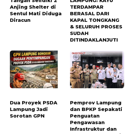
Tangan Selidiki 2
LAMPUNG: KAYU
Anjing Shelter di
TERDAMPAR
Sentul Mati Diduga
BERASAL DARI
Diracun
KAPAL TONGKANG
& SELURUH PROSES
SUDAH
DITINDAKLANJUTI
5 BULAN LALU
6 BULAN LALU
Dua Proyek PSDA
Pemprov Lampung
Lampung Jadi
dan BPKP Sepakati
Sorotan GPN
Penguatan
Pengawasan
Infrastruktur dan