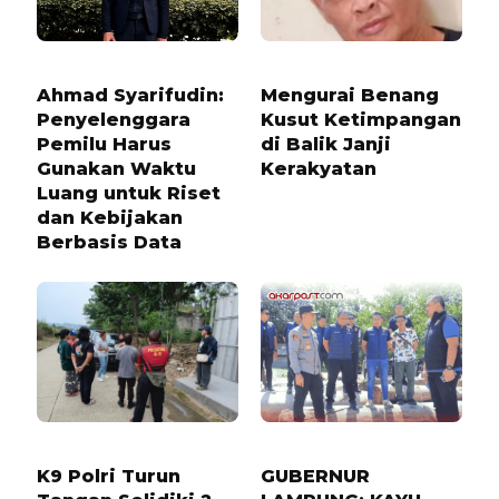
9 BULAN LALU
1 TAHUN LALU
Ahmad Syarifudin:
Mengurai Benang
Penyelenggara
Kusut Ketimpangan
Pemilu Harus
di Balik Janji
Gunakan Waktu
Kerakyatan
Luang untuk Riset
dan Kebijakan
Berbasis Data
1 TAHUN LALU
7 BULAN LALU
K9 Polri Turun
GUBERNUR