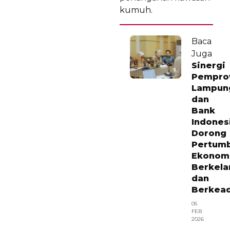
kumuh.
Baca
Juga
Sinergi
Pempro
Lampun
dan
Bank
Indones
Dorong
Pertum
Ekonom
Berkela
dan
Berkead
05
FEB
2026