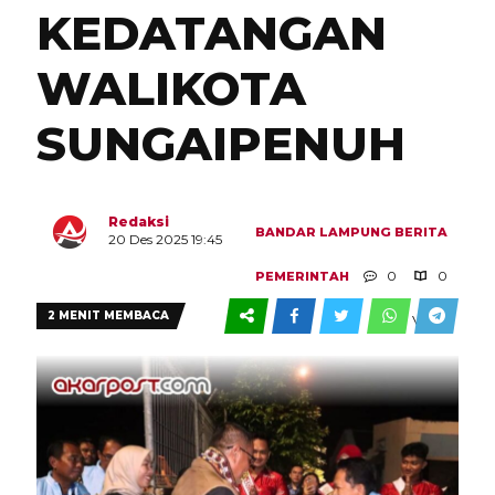
KEDATANGAN
WALIKOTA
SUNGAIPENUH
Redaksi
BANDAR LAMPUNG
BERITA
20 Des 2025 19:45
0
0
PEMERINTAH
2 MENIT MEMBACA
VIEW