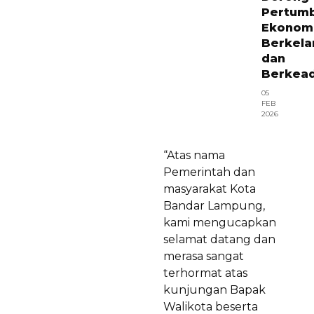
Pertum
Ekonom
Berkela
dan
Berkead
05
FEB
2026
“Atas nama
Pemerintah dan
masyarakat Kota
Bandar Lampung,
kami mengucapkan
selamat datang dan
merasa sangat
terhormat atas
kunjungan Bapak
Walikota beserta