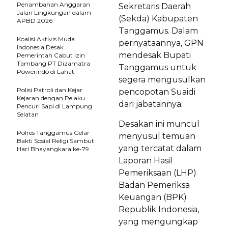
Penambahan Anggaran
Sekretaris Daerah
Jalan Lingkungan dalam
(Sekda) Kabupaten
APBD 2026
Tanggamus. Dalam
Koalisi Aktivis Muda
pernyataannya, GPN
Indonesia Desak
mendesak Bupati
Pemerintah Cabut Izin
Tambang PT Dizamatra
Tanggamus untuk
Powerindo di Lahat
segera mengusulkan
Polisi Patroli dan Kejar
pencopotan Suaidi
Kejaran dengan Pelaku
dari jabatannya.
Pencuri Sapi di Lampung
Selatan
Desakan ini muncul
Polres Tanggamus Gelar
menyusul temuan
Bakti Sosial Religi Sambut
yang tercatat dalam
Hari Bhayangkara ke-79
Laporan Hasil
Pemeriksaan (LHP)
Badan Pemeriksa
Keuangan (BPK)
Republik Indonesia,
yang mengungkap