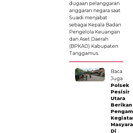
dugaan pelanggaran
anggaran negara saat
Suaidi menjabat
sebagai Kepala Badan
Pengelola Keuangan
dan Aset Daerah
(BPKAD) Kabupaten
Tanggamus.
Baca
Juga
Polsek
Pesisir
Utara
Berikan
Pengam
Kegiata
Masyara
Di