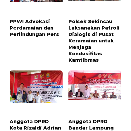
9 BULAN LALU
1 TAHUN LALU
PPWI Advokasi
Polsek Sekincau
Perdamaian dan
Laksanakan Patroli
Perlindungan Pers
Dialogis di Pusat
Keramaian untuk
Menjaga
Kondusifitas
Kamtibmas
8 BULAN LALU
8 BULAN LALU
Anggota DPRD
Anggota DPRD
Kota Rizaldi Adrian
Bandar Lampung