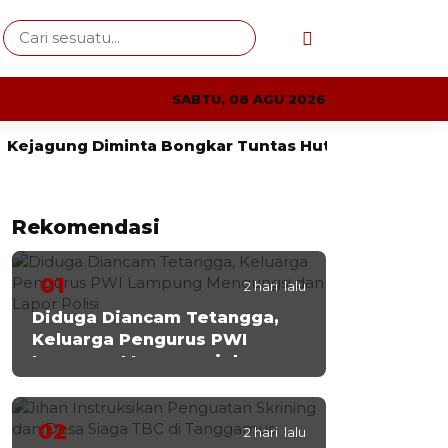
SABTU, 08 AGU 2026
ng Diminta Bongkar Tuntas Hutan Register Way Kana
Rekomendasi
01
2 hari lalu
Diduga Diancam Tetangga,
Keluarga Pengurus PWI
Lampung Mengungsi dan
Lapor Polisi
02
2 hari lalu