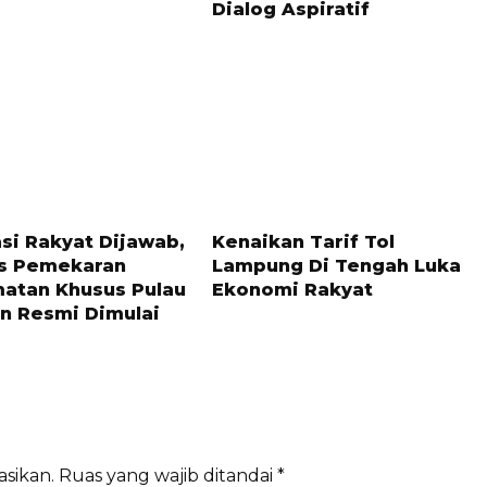
Dialog Aspiratif
LALU
8 BULAN LALU
si Rakyat Dijawab,
Kenaikan Tarif Tol
s Pemekaran
Lampung Di Tengah Luka
atan Khusus Pulau
Ekonomi Rakyat
n Resmi Dimulai
asikan.
Ruas yang wajib ditandai
*