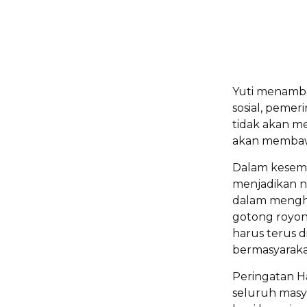
Yuti menamba
sosial, peme
tidak akan m
akan membawa
Dalam kesem
menjadikan n
dalam mengha
gotong royong
harus terus 
bermasyaraka
Peringatan H
seluruh masy