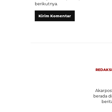
berikutnya.
REDAKS
Akarpost
berada d
berit