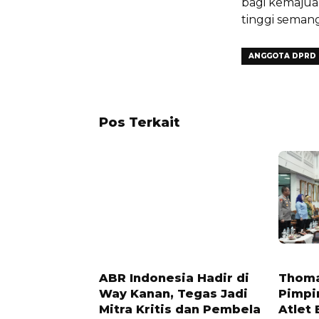
bagi kemajua
tinggi seman
ANGGOTA DPRD
Pos Terkait
1 TAHUN LALU
3 BULAN 
ABR Indonesia Hadir di
Thoma
Way Kanan, Tegas Jadi
Pimpi
Mitra Kritis dan Pembela
Atlet 