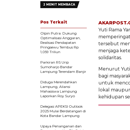
2 MENIT MEMBACA
Pos Terkait
AKARPOST.
Yuti Rama Ya
Olpin Putra: Dukung
memperingati
Optimalisasi Anggaran,
Realisasi Pendapatan
tersebut men
Pringsewu Tembus Rp
menjaga kete
1,059 Triliun
solidaritas.
Parkiran RS Urip
Sumoharjo Bandar
Menurut Yut
Lampung Terendam Banjir
bagi masyara
Diduga Merendahkan
untuk mencon
Lampung, Aliansi
lokal maupun 
Mahasiswa Lampung
Laporkan Roy Suryo
kehidupan seh
Delegasi APEKSI Outlook
2025 Mulai Berdatangan di
Kota Bandar Lampung
Upaya Penanganan dan