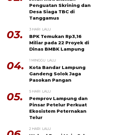
Penguatan Skrining dan
Desa Siaga TBC di
Tanggamus
3 HARI LALU
03.
BPK Temukan Rp3,16
Miliar pada 22 Proyek di
Dinas BMBK Lampung
1 MINGGU LALU
04.
Kota Bandar Lampung
Gandeng Solok Jaga
Pasokan Pangan
5 HARI LALU
05.
Pemprov Lampung dan
Pinsar Petelur Perkuat
Ekosistem Peternakan
Telur
2 HARI LALU
06.