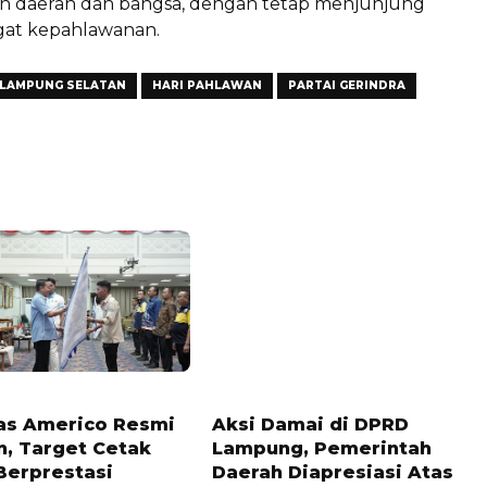
n daerah dan bangsa, dengan tetap menjunjung
gat kepahlawanan.
 LAMPUNG SELATAN
HARI PAHLAWAN
PARTAI GERINDRA
LALU
11 BULAN LALU
s Americo Resmi
Aksi Damai di DPRD
n, Target Cetak
Lampung, Pemerintah
Berprestasi
Daerah Diapresiasi Atas