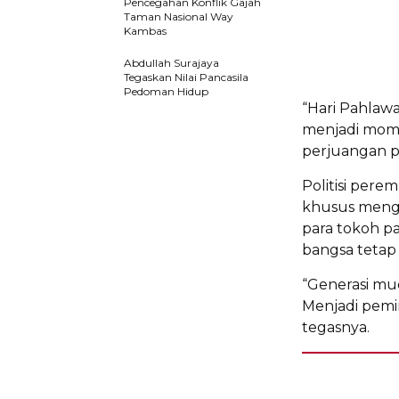
Pencegahan Konflik Gajah
Taman Nasional Way
Kambas
Abdullah Surajaya
Tegaskan Nilai Pancasila
Pedoman Hidup
“Hari Pahlaw
menjadi mome
perjuangan pa
Politisi per
khusus menga
para tokoh pa
bangsa tetap 
“Generasi mud
Menjadi pemi
tegasnya.