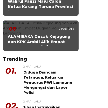
Wahrul Fauzi Maju Calon
Ketua Karang Taruna Provinsi
Lampung
06
2 hari lalu
ALAM BAKA Desak Kejagung
dan KPK Ambil Alih Empat
Dugaan Korupsi di Lampung
Trending
2 HARI LALU
01.
Diduga Diancam
Tetangga, Keluarga
Pengurus PWI Lampung
Mengungsi dan Lapor
Polisi
2 HARI LALU
02.
Jihan Instruksikan