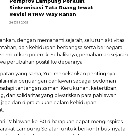
Pemprov Lampung Perkuat
Sinkronisasi Tata Ruang lewat
Revisi RTRW Way Kanan
24 DES 2025
hkan, dengan memahami sejarah, seluruh aktivitas
rintahan, dan kehidupan berbangsa serta bernegara
enimbulkan polemik. Sebaliknya, pemahaman sejarah
 perubahan positif ke depannya.
patan yang sama, Yuti menekankan pentingnya
ilai-nilai perjuangan pahlawan sebagai pedoman
dapi tantangan zaman. Kerukunan, ketertiban,
, dan solidaritas yang diwariskan para pahlawan
dijaga dan dipraktikkan dalam kehidupan
t.
ari Pahlawan ke-80 diharapkan dapat menginspirasi
arakat Lampung Selatan untuk berkontribusi nyata