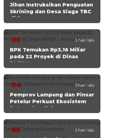
Jihan Instruksikan Penguatan
Skrining dan Desa Siaga TBC
di Tanggamus
03
3 hari lalu
BPK Temukan Rp3,16 Miliar
pada 22 Proyek di Dinas
BMBK Lampung
04
5 hari lalu
Pemprov Lampung dan Pinsar
Petelur Perkuat Ekosistem
Peternakan Telur
05
2 hari lalu