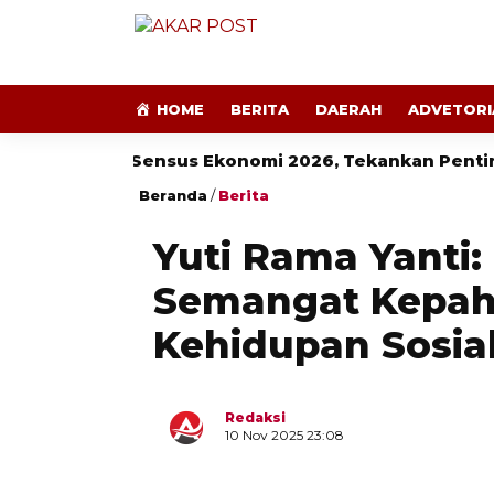
HOME
BERITA
DAERAH
ADVETORI
a
Sensus Ekonomi 2026, Tekankan Pentingnya Da
Beranda
/
Berita
Yuti Rama Yanti
Semangat Kepa
Kehidupan Sosia
Redaksi
10 Nov 2025 23:08