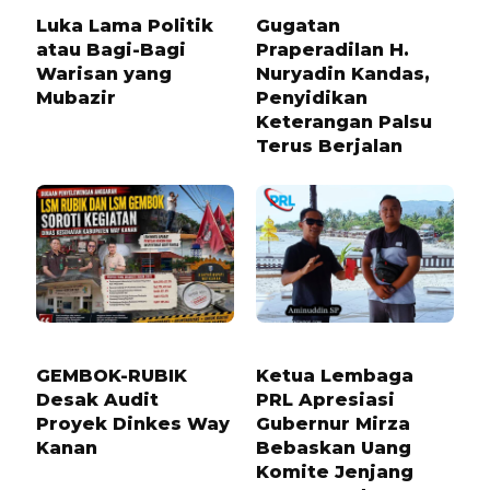
Luka Lama Politik
Gugatan
atau Bagi-Bagi
Praperadilan H.
Warisan yang
Nuryadin Kandas,
Mubazir
Penyidikan
Keterangan Palsu
Terus Berjalan
1 BULAN LALU
1 TAHUN LALU
GEMBOK-RUBIK
Ketua Lembaga
Desak Audit
PRL Apresiasi
Proyek Dinkes Way
Gubernur Mirza
Kanan
Bebaskan Uang
Komite Jenjang