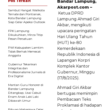
Pos Terkait
Bandar Lampung,
Akarpost.com –
Sambut Hangat Walikota
Ketua DPRD
Ternate dan Pontianak,
Kota Bandar Lampung
Lampung Ahmad Giri
Siap Gelar Apeksi Outlook
Akbar, mengikuti
upacara peringatan
FPK Lampung
Dikukuhkan, Mirza Titip
Hari Ulang Tahun
Pesan Persatuan
(HUT) ke-80
PWI Kabupaten Lamtim
Kemerdekaan
Tidak Berhak Memecat
Republik Indonesia di
Anggota
Lapangan Korpri
Gubernur Tekankan
Komplek Kantor
Integritas dan
Gubernur, Minggu
Profesionalisme Jurnalis di
Era Digital
(17/8/2025).
Mantan Guru Honorer di
Ahmad Giri Akbar
Bandar Lampung
Ditangkap, Usai Cabuli
bertugas memimpin
Enam Anak Laki Laki
Pembacaan Teks
Dibawah Umur
Proklamasi di hadapan
Ribuan Mahasiswa Gelar