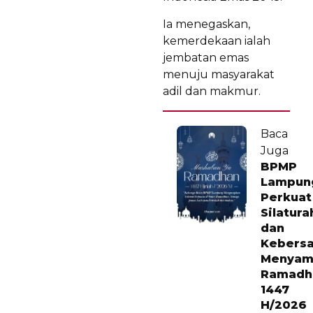
Ia menegaskan,
kemerdekaan ialah
jembatan emas
menuju masyarakat
adil dan makmur.
Baca
Juga
BPMP
Lampun
Perkuat
Silatur
dan
Kebers
Menyam
Ramadh
1447
H/2026