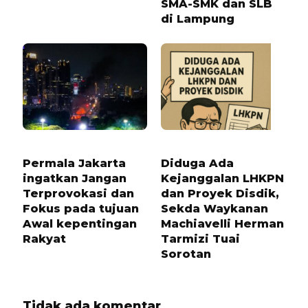
SMA-SMK dan SLB
di Lampung
11 BULAN LALU
8 BULAN LALU
Permala Jakarta
Diduga Ada
ingatkan Jangan
Kejanggalan LHKPN
Terprovokasi dan
dan Proyek Disdik,
Fokus pada tujuan
Sekda Waykanan
Awal kepentingan
Machiavelli Herman
Rakyat
Tarmizi Tuai
Sorotan
Tidak ada komentar