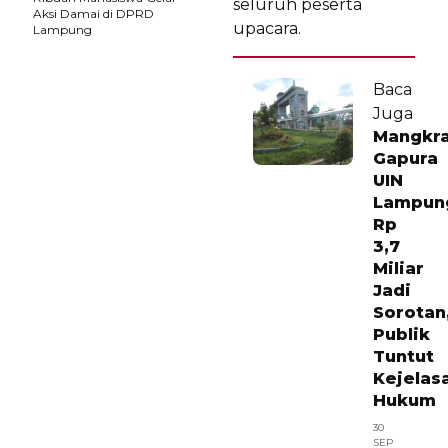
seluruh peserta
Aksi Damai di DPRD
upacara.
Lampung
Baca
Juga
Mangkra
Gapura
UIN
Lampun
Rp
3,7
Miliar
Jadi
Sorotan
Publik
Tuntut
Kejelas
Hukum
30
SEP