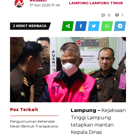
Redaksi
LAMPUNG
LAMPUNG TIMUR
17 Jun 2025 17:49
0
1
2 MENIT MEMBACA
Pos Terkait
Lampung –
Kejaksaan
Tinggi Lampung
Pengumuman Kehendak
tetapkan mantan
Nikah Bentuk Transparansi
Kepala Dinas