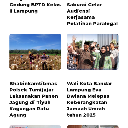
Gedung BPTD Kelas
Saburai Gelar
II Lampung
Audiensi
Kerjasama
Pelatihan Paralegal
1 TAHUN LALU
9 BULAN LALU
Bhabinkamtibmas
Wali Kota Bandar
Polsek Tumijajar
Lampung Eva
Laksanakan Panen
Dwiana Melepas
Jagung di Tiyuh
Keberangkatan
Kagungan Ratu
Jamaah Umrah
Agung
tahun 2025