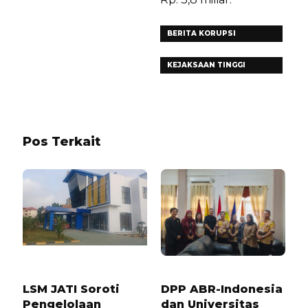
BERITA KORUPSI
LAMPUNG
KEJAKSAAN TINGGI
LAMPUNG
Pos Terkait
8 BULAN LALU
1 TAHUN LALU
LSM JATI Soroti
DPP ABR-Indonesia
Pengelolaan
dan Universitas