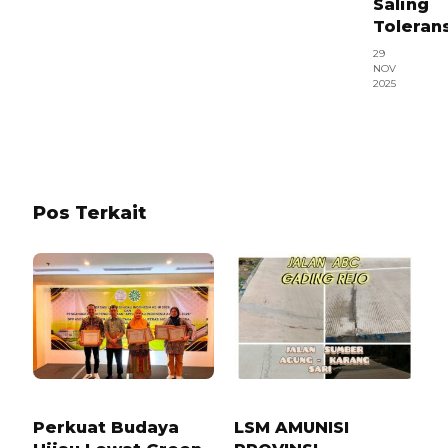
Saling
Toleran
29
NOV
2025
Pos Terkait
7 JAM LALU
7 BULAN LALU
Perkuat Budaya
LSM AMUNISI