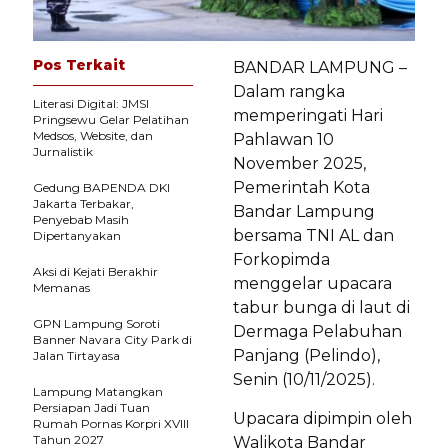
Pos Terkait
BANDAR LAMPUNG –
Dalam rangka
Literasi Digital: JMSI
memperingati Hari
Pringsewu Gelar Pelatihan
Medsos, Website, dan
Pahlawan 10
Jurnalistik
November 2025,
Pemerintah Kota
Gedung BAPENDA DKI
Jakarta Terbakar,
Bandar Lampung
Penyebab Masih
bersama TNI AL dan
Dipertanyakan
Forkopimda
Aksi di Kejati Berakhir
menggelar upacara
Memanas
tabur bunga di laut di
GPN Lampung Soroti
Dermaga Pelabuhan
Banner Navara City Park di
Panjang (Pelindo),
Jalan Tirtayasa
Senin (10/11/2025).
Lampung Matangkan
Persiapan Jadi Tuan
Upacara dipimpin oleh
Rumah Pornas Korpri XVIII
Tahun 2027
Walikota Bandar