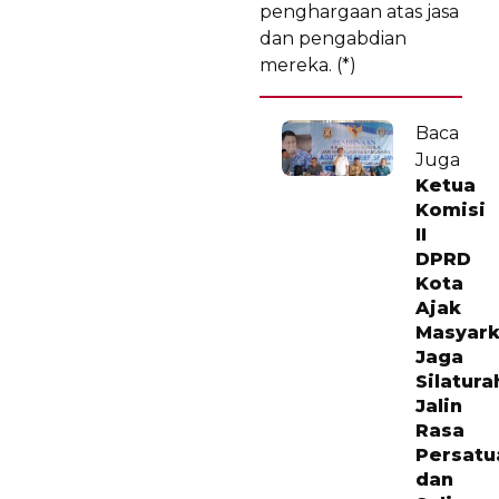
penghargaan atas jasa
dan pengabdian
mereka. (*)
Baca
Juga
Ketua
Komisi
II
DPRD
Kota
Ajak
Masyark
Jaga
Silatur
Jalin
Rasa
Persatu
dan