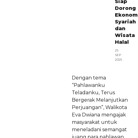
Siap
Dorong
Ekonom
Syariah
dan
Wisata
Halal
25
SEP
2025
Dengan tema
“Pahlawanku
Teladanku, Terus
Bergerak Melanjutkan
Perjuangan”, Walikota
Eva Dwiana mengajak
masyarakat untuk
meneladani semangat
juang para pahlawan