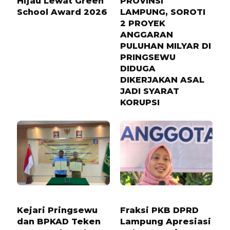
Hijau Lewat Green
PROVINSI
School Award 2026
LAMPUNG, SOROTI
2 PROYEK
ANGGARAN
PULUHAN MILYAR DI
PRINGSEWU
DIDUGA
DIKERJAKAN ASAL
JADI SYARAT
KORUPSI
4 BULAN LALU
1 TAHUN LALU
Kejari Pringsewu
Fraksi PKB DPRD
dan BPKAD Teken
Lampung Apresiasi