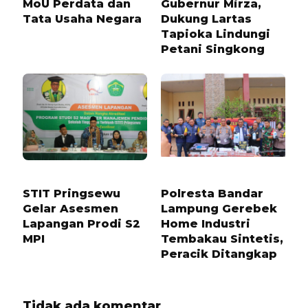
MoU Perdata dan
Gubernur Mirza,
Tata Usaha Negara
Dukung Lartas
Tapioka Lindungi
Petani Singkong
1 TAHUN LALU
1 TAHUN LALU
STIT Pringsewu
Polresta Bandar
Gelar Asesmen
Lampung Gerebek
Lapangan Prodi S2
Home Industri
MPI
Tembakau Sintetis,
Peracik Ditangkap
Tidak ada komentar