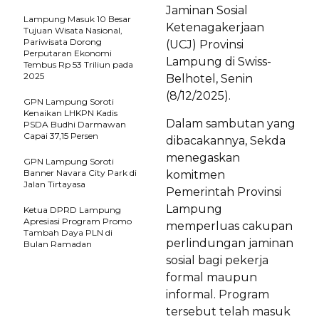
Jaminan Sosial
Lampung Masuk 10 Besar
Ketenagakerjaan
Tujuan Wisata Nasional,
Pariwisata Dorong
(UCJ) Provinsi
Perputaran Ekonomi
Lampung di Swiss-
Tembus Rp 53 Triliun pada
2025
Belhotel, Senin
(8/12/2025).
GPN Lampung Soroti
Kenaikan LHKPN Kadis
Dalam sambutan yang
PSDA Budhi Darmawan
Capai 37,15 Persen
dibacakannya, Sekda
menegaskan
GPN Lampung Soroti
Banner Navara City Park di
komitmen
Jalan Tirtayasa
Pemerintah Provinsi
Lampung
Ketua DPRD Lampung
Apresiasi Program Promo
memperluas cakupan
Tambah Daya PLN di
perlindungan jaminan
Bulan Ramadan
sosial bagi pekerja
formal maupun
informal. Program
tersebut telah masuk