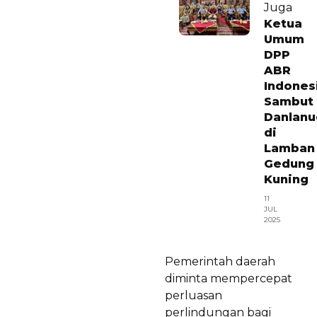
Juga
Ketua
Umum
DPP
ABR
Indones
Sambut
Danlanu
di
Lamban
Gedung
Kuning
11
JUL
2025
Pemerintah daerah
diminta mempercepat
perluasan
perlindungan bagi