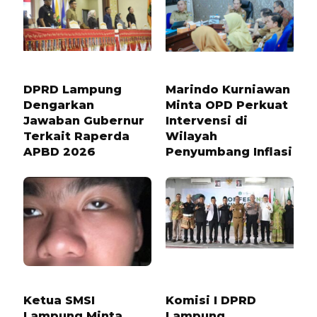
11 BULAN LALU
1 BULAN LALU
DPRD Lampung
Marindo Kurniawan
Dengarkan
Minta OPD Perkuat
Jawaban Gubernur
Intervensi di
Terkait Raperda
Wilayah
APBD 2026
Penyumbang Inflasi
6 BULAN LALU
5 BULAN LALU
Ketua SMSI
Komisi I DPRD
Lampung Minta
Lampung