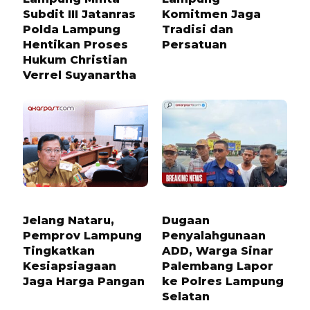
Subdit III Jatanras
Komitmen Jaga
Polda Lampung
Tradisi dan
Hentikan Proses
Persatuan
Hukum Christian
Verrel Suyanartha
7 BULAN LALU
1 TAHUN LALU
Jelang Nataru,
Dugaan
Pemprov Lampung
Penyalahgunaan
Tingkatkan
ADD, Warga Sinar
Kesiapsiagaan
Palembang Lapor
Jaga Harga Pangan
ke Polres Lampung
Selatan