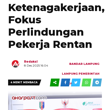
Ketenagakerjaan,
Fokus
Perlindungan
Pekerja Rentan
Redaksi
BANDAR LAMPUNG
8 Des 2025 16:04
LAMPUNG
PEMERINTAH
4 MENIT MEMBACA
0
1
POLITIK