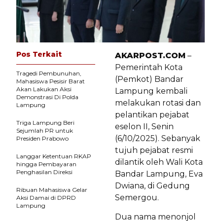
Pos Terkait
AKARPOST.COM
–
Pemerintah Kota
Tragedi Pembunuhan,
(Pemkot) Bandar
Mahasiswa Pesisir Barat
Akan Lakukan Aksi
Lampung kembali
Demonstrasi Di Polda
melakukan rotasi dan
Lampung
pelantikan pejabat
Triga Lampung Beri
eselon II, Senin
Sejumlah PR untuk
(6/10/2025). Sebanyak
Presiden Prabowo
tujuh pejabat resmi
Langgar Ketentuan RKAP
dilantik oleh Wali Kota
hingga Pembayaran
Penghasilan Direksi
Bandar Lampung, Eva
Dwiana, di Gedung
Ribuan Mahasiswa Gelar
Semergou.
Aksi Damai di DPRD
Lampung
Dua nama menonjol