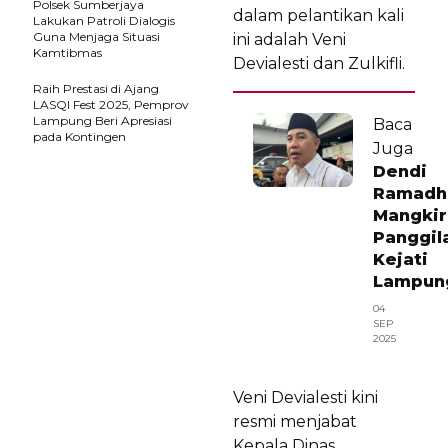
Polsek Sumberjaya
dalam pelantikan kali
Lakukan Patroli Dialogis
Guna Menjaga Situasi
ini adalah Veni
Kamtibmas
Devialesti dan Zulkifli.
Raih Prestasi di Ajang
LASQI Fest 2025, Pemprov
Lampung Beri Apresiasi
Baca
pada Kontingen
Juga
Dendi
Ramadh
Mangkir
Panggil
Kejati
Lampun
04
SEP
2025
Veni Devialesti kini
resmi menjabat
Kepala Dinas