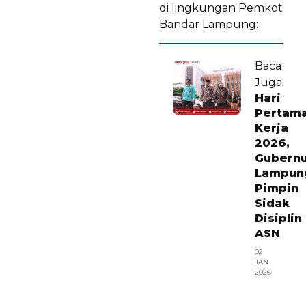
di lingkungan Pemkot
Bandar Lampung:
Baca
Juga
Hari
Pertam
Kerja
2026,
Gubern
Lampun
Pimpin
Sidak
Disiplin
ASN
02
JAN
2026