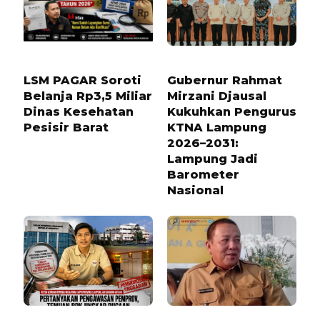
1 MINGGU LALU
6 BULAN LALU
LSM PAGAR Soroti
Gubernur Rahmat
Belanja Rp3,5 Miliar
Mirzani Djausal
Dinas Kesehatan
Kukuhkan Pengurus
Pesisir Barat
KTNA Lampung
2026–2031:
Lampung Jadi
Barometer
Nasional