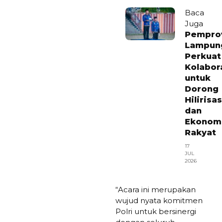
Baca
Juga
Pempro
Lampun
Perkuat
Kolabor
untuk
Dorong
Hilirisas
dan
Ekonom
Rakyat
17
JUL
2026
“Acara ini merupakan
wujud nyata komitmen
Polri untuk bersinergi