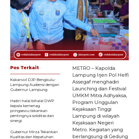
Pos Terkait
METRO – Kapolda
Lampung Irjen Pol Helfi
Kakanwil DJP Bengkulu-
Assegaf menghadiri
Lampung Audiensi dengan
Launching dan Festival
Gubernur Lampung
UMKM Mitra Adhyaksa,
Hadiri halal bihalal DWP
Program Unggulan
kepala kemenag
Kejaksaan Tinggi
pringsewu tekankan
Lampung di wilayah
pentingnya soliditas dan
sinergi
Kejaksaan Negeri
Metro. Kegiatan yang
Gubernur Mirza Tekankan
berlangsung di Gedung
Kualitas dan Kepatuhan