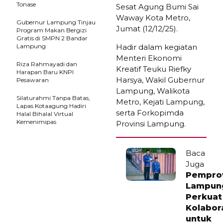
Tonase
Sesat Agung Bumi Sai
Waway Kota Metro,
Gubernur Lampung Tinjau
Jumat (12/12/25).
Program Makan Bergizi
Gratis di SMPN 2 Bandar
Lampung
Hadir dalam kegiatan
Menteri Ekonomi
Riza Rahmayadi dan
Kreatif Teuku Riefky
Harapan Baru KNPI
Harsya, Wakil Gubernur
Pesawaran
Lampung, Walikota
Silaturahmi Tanpa Batas,
Metro, Kejati Lampung,
Lapas Kotaagung Hadiri
serta Forkopimda
Halal Bihalal Virtual
Kemenimipas
Provinsi Lampung.
Baca
Juga
Pempro
Lampun
Perkuat
Kolabor
untuk