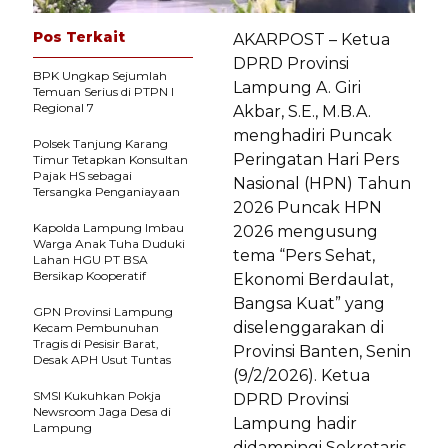
Pos Terkait
AKARPOST – Ketua
DPRD Provinsi
BPK Ungkap Sejumlah
Lampung A. Giri
Temuan Serius di PTPN I
Regional 7
Akbar, S.E., M.B.A.
menghadiri Puncak
Polsek Tanjung Karang
Peringatan Hari Pers
Timur Tetapkan Konsultan
Pajak HS sebagai
Nasional (HPN) Tahun
Tersangka Penganiayaan
2026 Puncak HPN
Kapolda Lampung Imbau
2026 mengusung
Warga Anak Tuha Duduki
tema “Pers Sehat,
Lahan HGU PT BSA
Bersikap Kooperatif
Ekonomi Berdaulat,
Bangsa Kuat” yang
GPN Provinsi Lampung
diselenggarakan di
Kecam Pembunuhan
Tragis di Pesisir Barat,
Provinsi Banten, Senin
Desak APH Usut Tuntas
(9/2/2026). Ketua
SMSI Kukuhkan Pokja
DPRD Provinsi
Newsroom Jaga Desa di
Lampung hadir
Lampung
didampingi Sekretaris