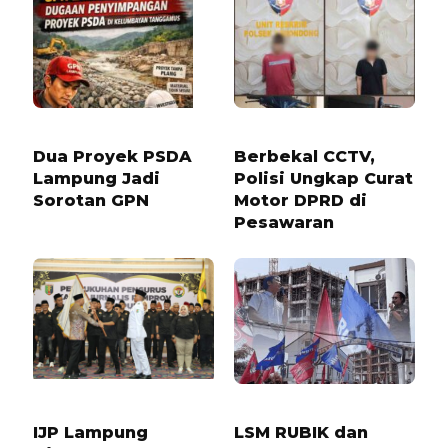
6 BULAN LALU
4 BULAN LALU
Dua Proyek PSDA
Berbekal CCTV,
Lampung Jadi
Polisi Ungkap Curat
Sorotan GPN
Motor DPRD di
Pesawaran
1 TAHUN LALU
5 BULAN LALU
IJP Lampung
LSM RUBIK dan