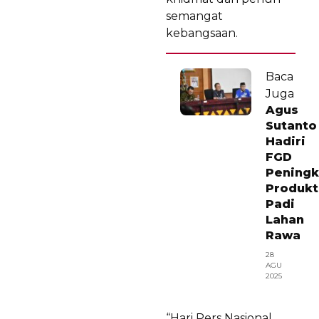
semangat
kebangsaan.
Baca
Juga
Agus
Sutanto
Hadiri
FGD
Peningk
Produkt
Padi
Lahan
Rawa
28
AGU
2025
“Hari Pers Nasional