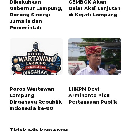
Dikukuhkan
GEMBOK Akan
Gubernur Lampung,
Gelar Aksi Lanjutan
Dorong Sinergi
di Kejati Lampung
Jurnalis dan
Pemerintah
11 BULAN LALU
1 BULAN LALU
Poros Wartawan
LHKPN Devi
Lampung:
Arminanto Picu
Dirgahayu Republik
Pertanyaan Publik
Indonesia ke-80
Tidak ada komentar