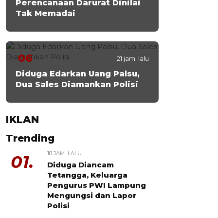
Perencanaan Darurat Dinilai
Tak Memadai
06
21 jam lalu
Diduga Edarkan Uang Palsu,
Dua Sales Diamankan Polisi
IKLAN
Trending
18 JAM LALU
01.
Diduga Diancam
Tetangga, Keluarga
Pengurus PWI Lampung
Mengungsi dan Lapor
Polisi