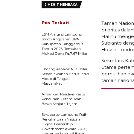
2 MENIT MEMBACA
Pos Terkait
Taman Nasion
prioritas dala
LSM Amunsi Lampung
Hal itu meng
Soroti Anggaran BPN
Subianto deng
Kabupaten Tanggamus
Tahun 2025, Temukan
House, London,
Alokasi Dana Rp7,67 Miliar
Sekretaris Ka
utama pertem
Endang Asnawi: Nilai-nilai
pemulihan eko
Kepahlawanan Harus Terus
Hidup di Tengah
taman nasiona
Masyarakat
Amankan Residivis Kasus
Pencurian, Ditemukan
Bawa Senjata Tajam
Sekdaprov Lampung Raih
Penghargaan Nasional
Digital Leadership
Government Award 2025,
Lampung Masuk 5 Besar