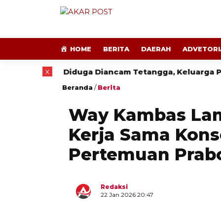
HOME
BERITA
DAERAH
ADVETORI
x
027
Diduga Diancam Tetangga, Keluarga Penguru
Beranda
/
Berita
Way Kambas Lamp
Kerja Sama Kons
Pertemuan Prabo
Redaksi
22 Jan 2026 20:47