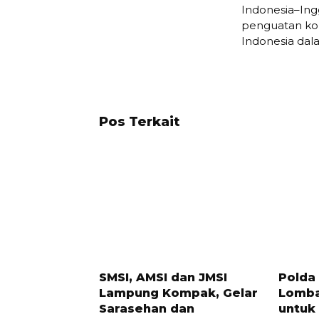
Indonesia–Ing
penguatan kon
Indonesia dal
Pos Terkait
3 BULAN LALU
1 BULAN 
SMSI, AMSI dan JMSI
Polda
Lampung Kompak, Gelar
Lomba
Sarasehan dan
untuk 