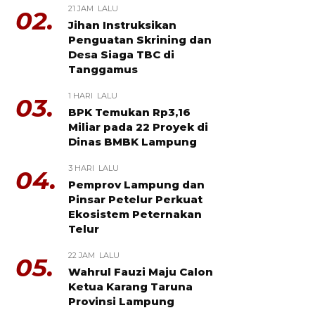
21 JAM LALU
02.
Jihan Instruksikan
Penguatan Skrining dan
Desa Siaga TBC di
Tanggamus
1 HARI LALU
03.
BPK Temukan Rp3,16
Miliar pada 22 Proyek di
Dinas BMBK Lampung
3 HARI LALU
04.
Pemprov Lampung dan
Pinsar Petelur Perkuat
Ekosistem Peternakan
Telur
22 JAM LALU
05.
Wahrul Fauzi Maju Calon
Ketua Karang Taruna
Provinsi Lampung