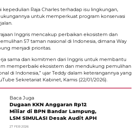
ui kepedulian Raja Charles terhadap isu lingkungan,
ukungannya untuk memperkuat program konservasi
jalan.
ajaan Inggris mencakup perbaikan ekosistem dan
mulihan 57 taman nasional di Indonesia, dimana Way
g menjadi prioritas.
kerja sama dan komitmen dari Inggris untuk membantu
lam memperbaiki ekosistem dan mendukung pemulihan
onal di Indonesia,” ujar Teddy dalam keterangannya yang
ouTube Sekretariat Kabinet, Kamis (22/01/2026).
Baca Juga
Dugaan KKN Anggaran Rp12
Miliar di BPN Bandar Lampung,
LSM SIMULASI Desak Audit APH
27 FEB 2026