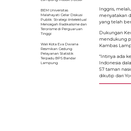
Inggris, melal
BEM Universitas
Malahayati Gelar Diskusi
menyatakan d
Publik: Strategi iIntelektual
yang telah ber
Mencegah Radikalisme dan
Terorisme di Perguaruan
Dukungan Ker
Tinggi
mendukung pe
Wali Kota Eva Dwiana
Kambas Lampun
Resmikan Gedung
Pelayanan Statistik
“Intinya ada 
Terpadu BPS Bandar
Indonesia da
Lampung
57 taman nasi
dikutip dari Y