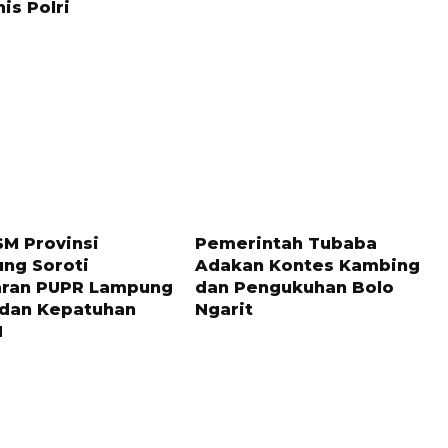
is Polri
 LALU
10 BULAN LALU
SM Provinsi
Pemerintah Tubaba
ng Soroti
Adakan Kontes Kambing
ran PUPR Lampung
dan Pengukuhan Bolo
 dan Kepatuhan
Ngarit
N