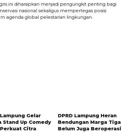
gris ini diharapkan menjadi pengungkit penting bagi
servasi nasional sekaligus mempertegas posisi
am agenda global pelestarian lingkungan.
LALU
6 BULAN LALU
 Lampung Gelar
DPRD Lampung Heran
 Stand Up Comedy
Bendungan Marga Tiga
Perkuat Citra
Belum Juga Beroperasi