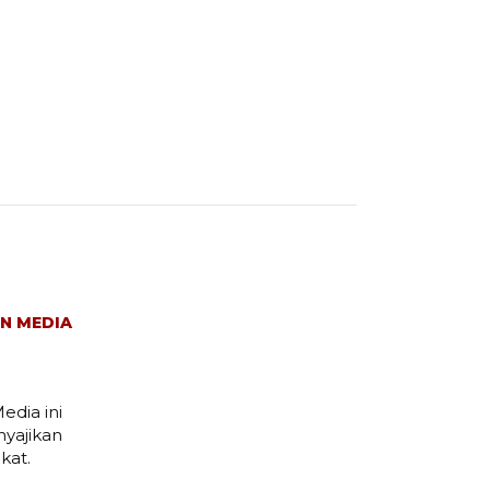
N MEDIA
edia ini
yajikan
kat.