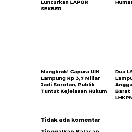
Luncurkan LAPOR
Human
SEKBER
10 BULAN LALU
1 MINGGU
Mangkrak! Gapura UIN
Dua L
Lampung Rp 3,7 Miliar
Lampu
Jadi Sorotan, Publik
Angga
Tuntut Kejelasan Hukum
Barat
LHKP
Tidak ada komentar
Tinggalkan Balasan