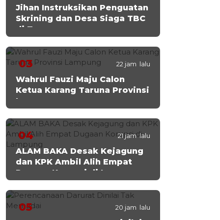
Jihan Instruksikan Penguatan
Skrining dan Desa Siaga TBC
di Tanggamus
03
22 jam lalu
Wahrul Fauzi Maju Calon
Ketua Karang Taruna Provinsi
Lampung
04
21 jam lalu
ALAM BAKA Desak Kejagung
dan KPK Ambil Alih Empat
Dugaan Korupsi di Lampung
05
20 jam lalu