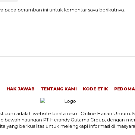
ya pada peramban ini untuk komentar saya berikutnya.
I
HAK JAWAB
TENTANG KAMI
KODE ETIK
PEDOMA
t.com adalah website berita resmi Online Harian Umum. M
 dibawah naungan PT Herandy Gutama Group, dengan men
ita yang berkualitas untuk melengkapi informasi di masyara