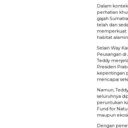
Dalam kontek
perhatian khu
gajah Sumatra 
telah dan sed
memperkuat u
habitat alamin
Selain Way Ka
Peusangan di 
Teddy menjela
Presiden Prab
kepentingan pe
mencapai sekit
Namun, Teddy
seluruhnya di
peruntukan ka
Fund for Natu
maupun ekosis
Dengan peneta